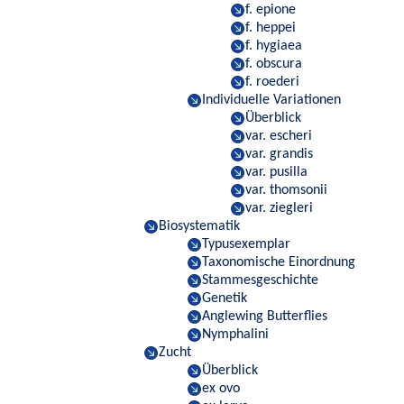
f. epione
f. heppei
f. hygiaea
f. obscura
f. roederi
Individuelle Variationen
Überblick
var. escheri
var. grandis
var. pusilla
var. thomsonii
var. ziegleri
Biosystematik
Typusexemplar
Taxonomische Einordnung
Stammesgeschichte
Genetik
Anglewing Butterflies
Nymphalini
Zucht
Überblick
ex ovo