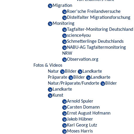
Migration
Roer'sche Freilandversuche
Distelfalter Migrationsforschung
Monitoring
Tagfalter-Monitoring Deutschland
science4you
Schmetterlinge Deutschlands
NABU-AG Tagfaltermonitoring
NRW
Observation.org
Fotos & Videos
Natur
Bilder
Landkarte
Präparate
Bilder
Landkarte
Natur/Präparate/Fundorte
Bilder
Landkarte
Kunst
Arnold Spuler
Carsten Domann
Ernst August Hofmann
Jakob Hübner
Karl Georg Lutz
Moses Harris