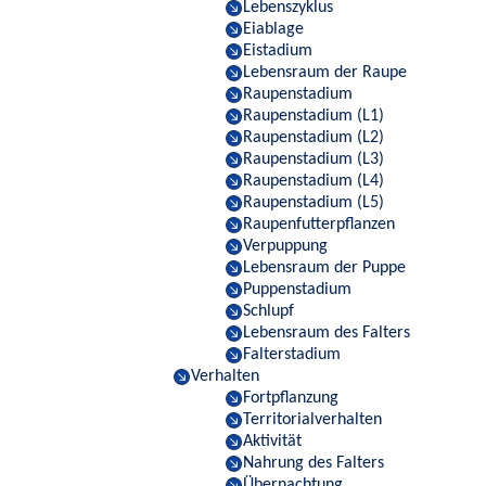
Lebenszyklus
Eiablage
Eistadium
Lebensraum der Raupe
Raupenstadium
Raupenstadium (L1)
Raupenstadium (L2)
Raupenstadium (L3)
Raupenstadium (L4)
Raupenstadium (L5)
Raupenfutterpflanzen
Verpuppung
Lebensraum der Puppe
Puppenstadium
Schlupf
Lebensraum des Falters
Falterstadium
Verhalten
Fortpflanzung
Territorialverhalten
Aktivität
Nahrung des Falters
Übernachtung