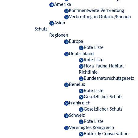
Amerika
Kontinentweite Verbreitung
Verbreitung in Ontario/Kanada
Asien
Schutz
Regionen
Europa
Rote Liste
Deutschland
Rote Liste
Flora-Fauna-Habitat
Richtlinie
Bundesnaturschutzgesetz
Benelux
Rote Liste
Gesetzlicher Schutz
Frankreich
Gesetzlicher Schutz
Schweiz
Rote Liste
Vereinigtes Königreich
Butterfly Conservation