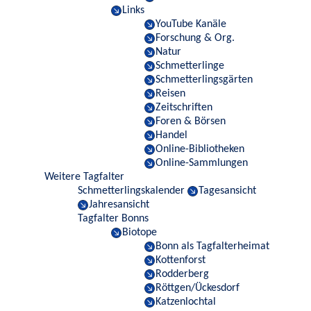
Links
YouTube Kanäle
Forschung & Org.
Natur
Schmetterlinge
Schmetterlingsgärten
Reisen
Zeitschriften
Foren & Börsen
Handel
Online-Bibliotheken
Online-Sammlungen
Weitere Tagfalter
Schmetterlingskalender
Tagesansicht
Jahresansicht
Tagfalter Bonns
Biotope
Bonn als Tagfalterheimat
Kottenforst
Rodderberg
Röttgen/Ückesdorf
Katzenlochtal