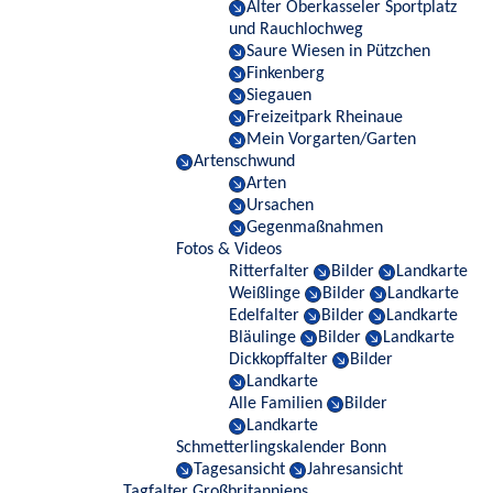
Alter Oberkasseler Sportplatz
und Rauchlochweg
Saure Wiesen in Pützchen
Finkenberg
Siegauen
Freizeitpark Rheinaue
Mein Vorgarten/Garten
Artenschwund
Arten
Ursachen
Gegenmaßnahmen
Fotos & Videos
Ritterfalter
Bilder
Landkarte
Weißlinge
Bilder
Landkarte
Edelfalter
Bilder
Landkarte
Bläulinge
Bilder
Landkarte
Dickkopffalter
Bilder
Landkarte
Alle Familien
Bilder
Landkarte
Schmetterlingskalender Bonn
Tagesansicht
Jahresansicht
Tagfalter Großbritanniens