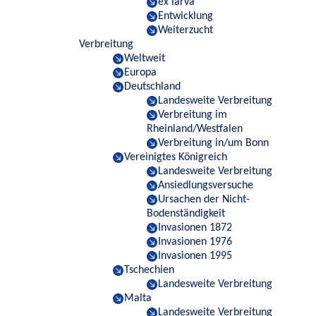
ex larva
Entwicklung
Weiterzucht
Verbreitung
Weltweit
Europa
Deutschland
Landesweite Verbreitung
Verbreitung im
Rheinland/Westfalen
Verbreitung in/um Bonn
Vereinigtes Königreich
Landesweite Verbreitung
Ansiedlungsversuche
Ursachen der Nicht-
Bodenständigkeit
Invasionen 1872
Invasionen 1976
Invasionen 1995
Tschechien
Landesweite Verbreitung
Malta
Landesweite Verbreitung