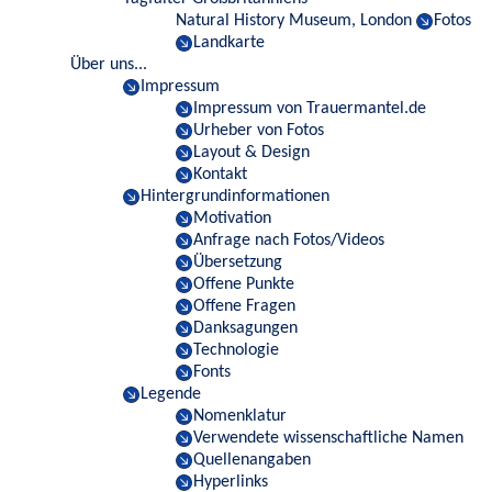
Natural History Museum, London
Fotos
Landkarte
Über uns...
Impressum
Impressum von Trauermantel.de
Urheber von Fotos
Layout & Design
Kontakt
Hintergrundinformationen
Motivation
Anfrage nach Fotos/Videos
Übersetzung
Offene Punkte
Offene Fragen
Danksagungen
Technologie
Fonts
Legende
Nomenklatur
Verwendete wissenschaftliche Namen
Quellenangaben
Hyperlinks