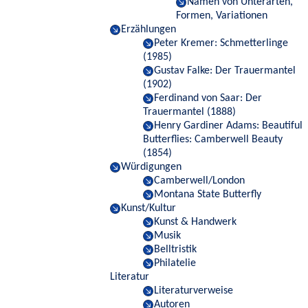
Namen von Unterarten,
Formen, Variationen
Erzählungen
Peter Kremer: Schmetterlinge
(1985)
Gustav Falke: Der Trauermantel
(1902)
Ferdinand von Saar: Der
Trauermantel (1888)
Henry Gardiner Adams: Beautiful
Butterflies: Camberwell Beauty
(1854)
Würdigungen
Camberwell/London
Montana State Butterfly
Kunst/Kultur
Kunst & Handwerk
Musik
Belltristik
Philatelie
Literatur
Literaturverweise
Autoren