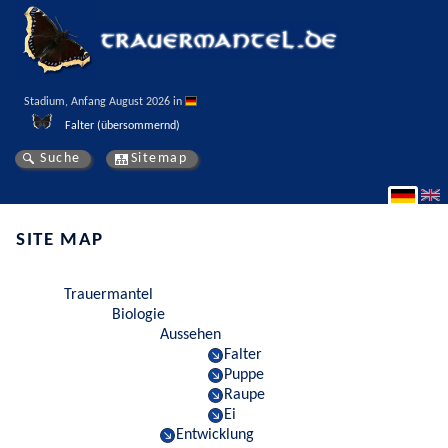
Stadium, Anfang August 2026 in 
Falter (übersommernd)
Suche
Sitemap
SITE MAP
Trauermantel
Biologie
Aussehen
Falter
Puppe
Raupe
Ei
Entwicklung