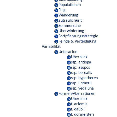
Populationen
Flug
Wanderung
Zutraulichkeit
Sommerruhe
Überwinterung
Fortpflanzungsstrategie
Feinde & Verteidigung
Variabilität
Unterarten
Überblick
ssp. antiopa
ssp. asopos
ssp. borealis
ssp. hyperborea
ssp. lintnerii
ssp. yedaluna
Formen/Aberrationen
Überblick
f. artemis
f. daubii
f. dormeisteri