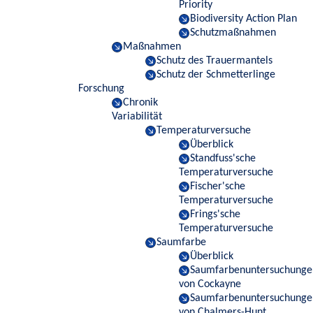
Priority
Biodiversity Action Plan
Schutzmaßnahmen
Maßnahmen
Schutz des Trauermantels
Schutz der Schmetterlinge
Forschung
Chronik
Variabilität
Temperaturversuche
Überblick
Standfuss'sche
Temperaturversuche
Fischer'sche
Temperaturversuche
Frings'sche
Temperaturversuche
Saumfarbe
Überblick
Saumfarbenuntersuchunge
von Cockayne
Saumfarbenuntersuchunge
von Chalmers-Hunt