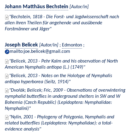
Johann Matthäus Bechstein
[Autor/in]
Bechstein, 1818 - Die Forst- und Jagdwissenschaft nach
allen ihren Theilen für angehende und ausübende
Forstmänner und Jäger
Joseph Belicek
[Autor/in]
;
Edmonton
;
mailto:joe.belicek@gmail.com
Belicek, 2013 - Pehr Kalm and his observation of North
American Nymphalis antiopa (L.) (1749)
Belicek, 2013 - Notes on the Holotype of Nymphalis
antiopa hyperborea (Seitz, 1914)
Dvořák; Belicek; Fric, 2009 - Observations of overwintering
nymphalid butterflies in underground shelters in SW and W
Bohemia (Czech Republic) (Lepidoptera: Nymphalidae:
Nymphalini)
Nylin, 2001 - Phylogeny of Polygonia, Nymphalis and
related butterflies (Lepidoptera: Nymphalidae): a total-
evidence analysis