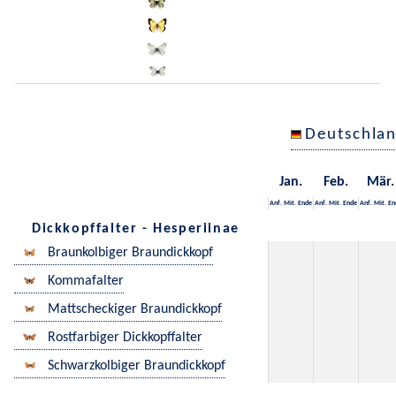
Deutschla
Jan.
Feb.
Mär.
Anf.
Mit.
Ende
Anf.
Mit.
Ende
Anf.
Mit.
En
Dickkopffalter - Hesperiinae
Braunkolbiger Braundickkopf
Kommafalter
Mattscheckiger Braundickkopf
Rostfarbiger Dickkopffalter
Schwarzkolbiger Braundickkopf