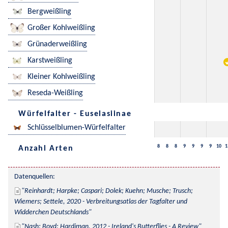
Bergweißling
Großer Kohlweißling
Grünaderweißling
Karstweißling
Kleiner Kohlweißling
Reseda-Weißling
Würfelfalter - Euselasiinae
Schlüsselblumen-Würfelfalter
8
8
8
9
9
9
9
10
1
Anzahl Arten
Datenquellen:
Reinhardt; Harpke; Caspari; Dolek; Kuehn; Musche; Trusch; 
Wiemers; Settele, 2020 - Verbreitungsatlas der Tagfalter und 
Widderchen Deutschlands
Nash; Boyd; Hardiman, 2012 - Ireland's Butterflies - A Review