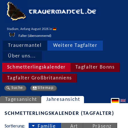
Stadium, Anfang August 2026 in 
Falter (übersommernd)
Trauermantel
Weitere Tagfalter
Über uns...
Schmetterlingskalender
Tagfalter Bonns
Tagfalter Großbritanniens
Suche
Sitemap
Tagesansicht
Jahresansicht
SCHMETTERLINGSKALENDER (TAGFALTER)
Sortierung:
Familie
Art
Präsenz