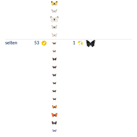
selten
53
1