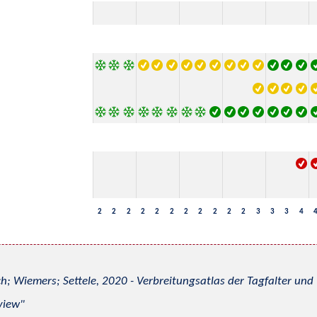
2
2
2
2
2
2
2
2
2
2
2
3
3
3
4
h; Wiemers; Settele, 2020 - Verbreitungsatlas der Tagfalter u
view