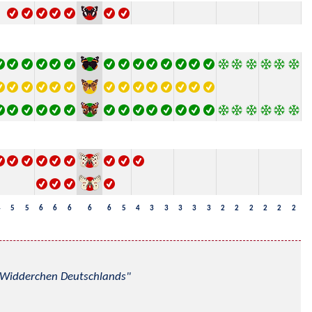
4
5
5
6
6
6
6
6
5
4
3
3
3
3
3
2
2
2
2
2
2
nd Widderchen Deutschlands