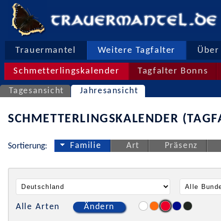
Trauermantel
Weitere Tagfalter
Über 
Schmetterlingskalender
Tagfalter Bonns
Tagesansicht
Jahresansicht
SCHMETTERLINGSKALENDER (TAGF
Familie
Art
Präsenz
Sortierung:
Alle Arten
Ändern