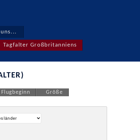
uns...
Tagfalter Großbritanniens
ALTER)
Flugbeginn
Größe