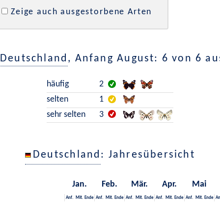
Zeige auch ausgestorbene Arten
Deutschland
, Anfang August: 6 von 6 a
häufig
2
selten
1
sehr selten
3
Deutschland
: Jahresübersicht
Jan.
Feb.
Mär.
Apr.
Mai
Anf.
Mit.
Ende
Anf.
Mit.
Ende
Anf.
Mit.
Ende
Anf.
Mit.
Ende
Anf.
Mit.
Ende
An