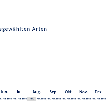
usgewählten Arten
Jun.
Jul.
Aug.
Sep.
Okt.
Nov.
Dez.
f.
Mit.
Ende
Anf.
Mit.
Ende
Anf.
Mit.
Ende
Anf.
Mit.
Ende
Anf.
Mit.
Ende
Anf.
Mit.
Ende
Anf.
Mit.
Ende