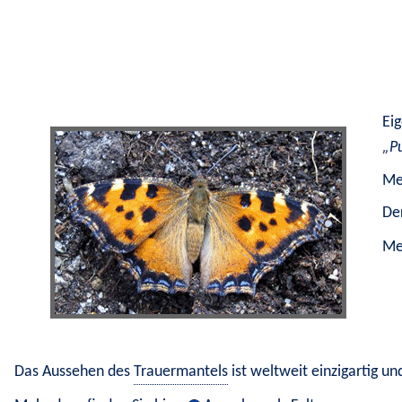
Eig
P
Meh
De
Meh
Das Aussehen des 
Trauermantels
 ist weltweit einzigartig 