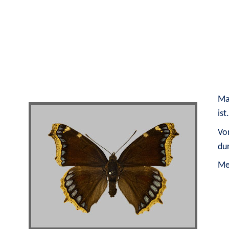
Ma
ist.
Vo
du
Meh