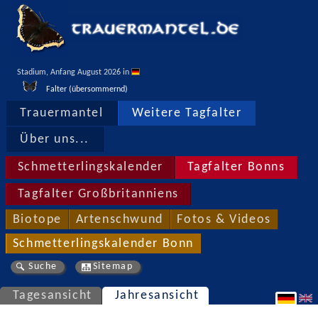
Stadium, Anfang August 2026 in 
Falter (übersommernd)
Trauermantel
Weitere Tagfalter
Über uns...
Schmetterlingskalender
Tagfalter Bonns
Tagfalter Großbritanniens
Biotope
Artenschwund
Fotos & Videos
Schmetterlingskalender Bonn
Suche
Sitemap
Tagesansicht
Jahresansicht