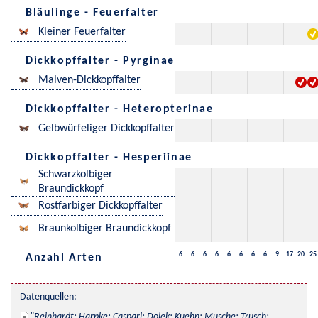
Bläulinge - Feuerfalter
Kleiner Feuerfalter
Dickkopffalter - Pyrginae
Malven-Dickkopffalter
Dickkopffalter - Heteropterinae
Gelbwürfeliger Dickkopffalter
Dickkopffalter - Hesperiinae
Schwarzkolbiger
Braundickkopf
Rostfarbiger Dickkopffalter
Braunkolbiger Braundickkopf
6
6
6
6
6
6
6
6
9
17
20
25
Anzahl Arten
Datenquellen:
Reinhardt; Harpke; Caspari; Dolek; Kuehn; Musche; Trusch; 