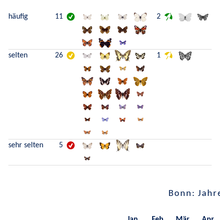
häufig
11
2
selten
26
1
sehr selten
5
Bonn: Jahr
Jan.
Feb.
Mär.
Apr.