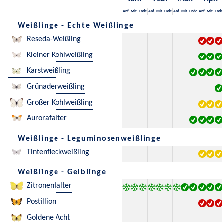
Anf.
Mit.
Ende
Anf.
Mit.
Ende
Anf.
Mit.
Ende
Anf.
Mit.
End
Weißlinge - Echte Weißlinge
Reseda-Weißling
Kleiner Kohlweißling
Karstweißling
Grünaderweißling
Großer Kohlweißling
Aurorafalter
Weißlinge - Leguminosenweißlinge
Tintenfleckweißling
Weißlinge - Gelblinge
Zitronenfalter
Postillion
Goldene Acht