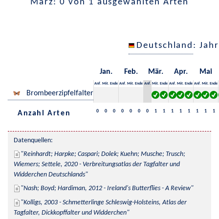
März: 0 von 1 ausgewählten Arten
Deutschland
: Jah
Jan.
Feb.
Mär.
Apr.
Mai
Anf.
Mit.
Ende
Anf.
Mit.
Ende
Anf.
Mit.
Ende
Anf.
Mit.
Ende
Anf.
Mit.
Ende
Brombeerzipfelfalter
0
0
0
0
0
0
0
1
1
1
1
1
1
1
1
Anzahl Arten
Datenquellen:
Reinhardt; Harpke; Caspari; Dolek; Kuehn; Musche; Trusch; 
Wiemers; Settele, 2020 - Verbreitungsatlas der Tagfalter und 
Widderchen Deutschlands
Nash; Boyd; Hardiman, 2012 - Ireland's Butterflies - A Review
Kolligs, 2003 - Schmetterlinge Schleswig-Holsteins, Atlas der 
Tagfalter, Dickkopffalter und Widderchen