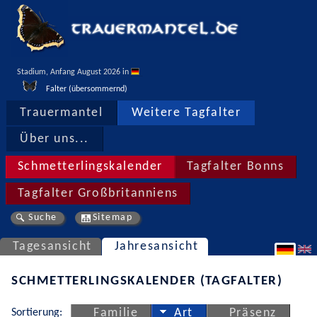
Stadium, Anfang August 2026 in 
Falter (übersommernd)
Trauermantel
Weitere Tagfalter
Über uns...
Schmetterlingskalender
Tagfalter Bonns
Tagfalter Großbritanniens
Suche
Sitemap
Tagesansicht
Jahresansicht
SCHMETTERLINGSKALENDER (TAGFALTER)
Sortierung:
Familie
Art
Präsenz