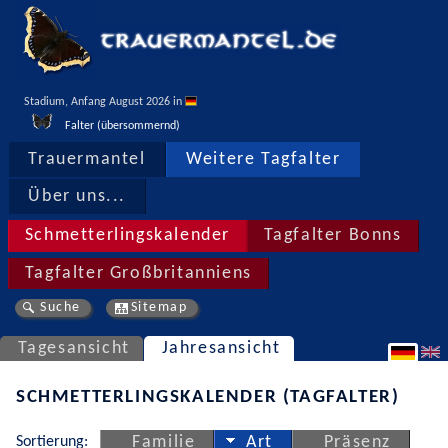
Stadium, Anfang August 2026 in 
Falter (übersommernd)
Trauermantel
Weitere Tagfalter
Über uns...
Schmetterlingskalender
Tagfalter Bonns
Tagfalter Großbritanniens
Suche
Sitemap
Tagesansicht
Jahresansicht
SCHMETTERLINGSKALENDER (TAGFALTER)
Sortierung:
Familie
Art
Präsenz