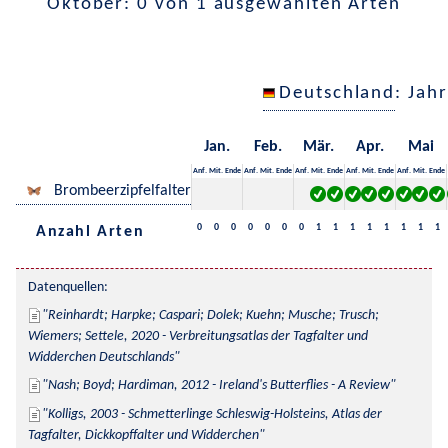
Oktober: 0 von 1 ausgewählten Arten
Deutschland
: Jah
Jan.
Feb.
Mär.
Apr.
Mai
Anf.
Mit.
Ende
Anf.
Mit.
Ende
Anf.
Mit.
Ende
Anf.
Mit.
Ende
Anf.
Mit.
Ende
Brombeerzipfelfalter
0
0
0
0
0
0
0
1
1
1
1
1
1
1
1
Anzahl Arten
Datenquellen:
Reinhardt; Harpke; Caspari; Dolek; Kuehn; Musche; Trusch; 
Wiemers; Settele, 2020 - Verbreitungsatlas der Tagfalter und 
Widderchen Deutschlands
Nash; Boyd; Hardiman, 2012 - Ireland's Butterflies - A Review
Kolligs, 2003 - Schmetterlinge Schleswig-Holsteins, Atlas der 
Tagfalter, Dickkopffalter und Widderchen