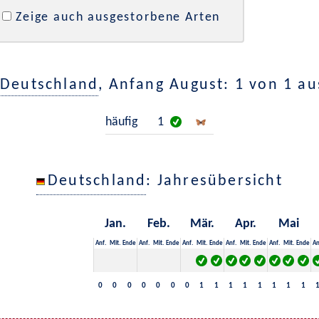
Zeige auch ausgestorbene Arten
Deutschland
, Anfang August: 1 von 1 a
häufig
1
Deutschland
: Jahresübersicht
Jan.
Feb.
Mär.
Apr.
Mai
Anf.
Mit.
Ende
Anf.
Mit.
Ende
Anf.
Mit.
Ende
Anf.
Mit.
Ende
Anf.
Mit.
Ende
An
0
0
0
0
0
0
0
1
1
1
1
1
1
1
1