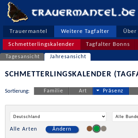
Trauermantel
Weitere Tagfalter
Über 
Schmetterlingskalender
Tagfalter Bonns
Tagesansicht
Jahresansicht
SCHMETTERLINGSKALENDER (TAGF
Familie
Art
Präsenz
Sortierung:
Alle Arten
Ändern