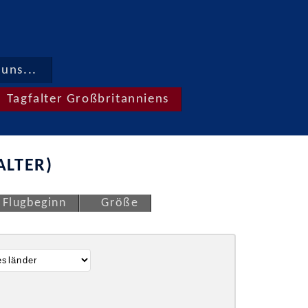
uns...
Tagfalter Großbritanniens
ALTER)
Flugbeginn
Größe