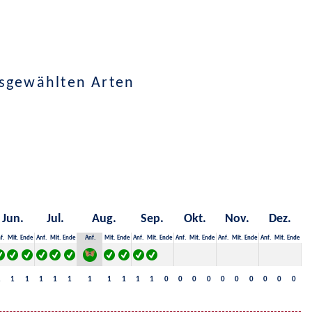
usgewählten Arten
Jun.
Jul.
Aug.
Sep.
Okt.
Nov.
Dez.
f.
Mit.
Ende
Anf.
Mit.
Ende
Anf.
Mit.
Ende
Anf.
Mit.
Ende
Anf.
Mit.
Ende
Anf.
Mit.
Ende
Anf.
Mit.
Ende
1
1
1
1
1
1
1
1
1
1
1
0
0
0
0
0
0
0
0
0
0