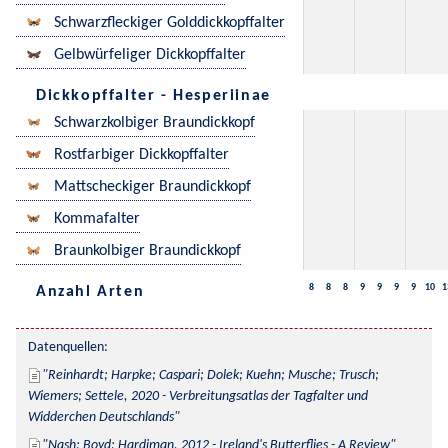
Schwarzfleckiger Golddickkopffalter
Gelbwürfeliger Dickkopffalter
Dickkopffalter - Hesperiinae
Schwarzkolbiger Braundickkopf
Rostfarbiger Dickkopffalter
Mattscheckiger Braundickkopf
Kommafalter
Braunkolbiger Braundickkopf
8
8
8
9
9
9
9
10
1
Anzahl Arten
Datenquellen:
Reinhardt; Harpke; Caspari; Dolek; Kuehn; Musche; Trusch; 
Wiemers; Settele, 2020 - Verbreitungsatlas der Tagfalter und 
Widderchen Deutschlands
Nash; Boyd; Hardiman, 2012 - Ireland's Butterflies - A Review