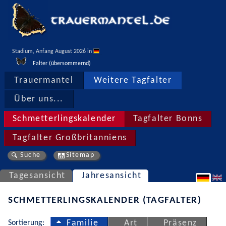
Stadium, Anfang August 2026 in 
Falter (übersommernd)
Trauermantel
Weitere Tagfalter
Über uns...
Schmetterlingskalender
Tagfalter Bonns
Tagfalter Großbritanniens
Suche
Sitemap
Tagesansicht
Jahresansicht
SCHMETTERLINGSKALENDER (TAGFALTER)
Sortierung:
Familie
Art
Präsenz