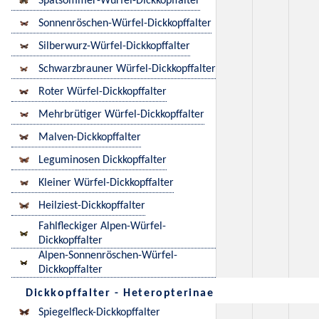
Spätsommer-Würfel-Dickkopffalter
Sonnenröschen-Würfel-Dickkopffalter
Silberwurz-Würfel-Dickkopffalter
Schwarzbrauner Würfel-Dickkopffalter
Roter Würfel-Dickkopffalter
Mehrbrütiger Würfel-Dickkopffalter
Malven-Dickkopffalter
Leguminosen Dickkopffalter
Kleiner Würfel-Dickkopffalter
Heilziest-Dickkopffalter
Fahlfleckiger Alpen-Würfel-
Dickkopffalter
Alpen-Sonnenröschen-Würfel-
Dickkopffalter
Dickkopffalter - Heteropterinae
Spiegelfleck-Dickkopffalter