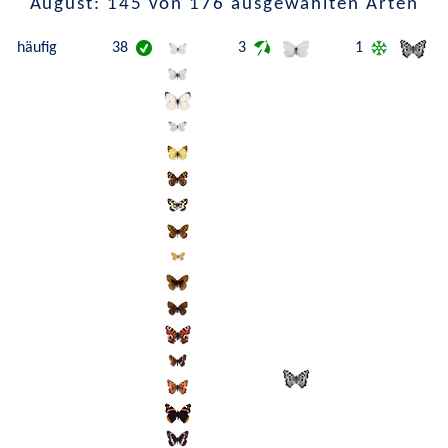
August: 145 von 176 ausgewählten Arten
häufig
38
3
1