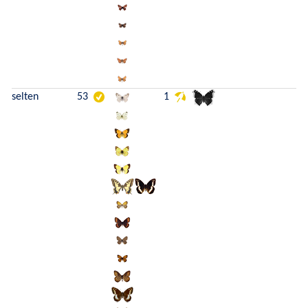
selten
53
1