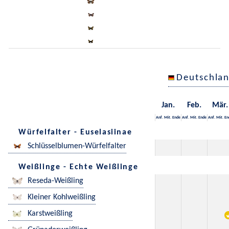
Deutschla
Jan.
Feb.
Mär.
Anf.
Mit.
Ende
Anf.
Mit.
Ende
Anf.
Mit.
En
Würfelfalter - Euselasiinae
Schlüsselblumen-Würfelfalter
Weißlinge - Echte Weißlinge
Reseda-Weißling
Kleiner Kohlweißling
Karstweißling