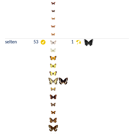
selten
53
1