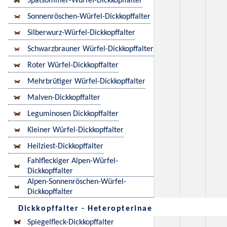
Spätsommer-Würfel-Dickkopffalter
Sonnenröschen-Würfel-Dickkopffalter
Silberwurz-Würfel-Dickkopffalter
Schwarzbrauner Würfel-Dickkopffalter
Roter Würfel-Dickkopffalter
Mehrbrütiger Würfel-Dickkopffalter
Malven-Dickkopffalter
Leguminosen Dickkopffalter
Kleiner Würfel-Dickkopffalter
Heilziest-Dickkopffalter
Fahlfleckiger Alpen-Würfel-
Dickkopffalter
Alpen-Sonnenröschen-Würfel-
Dickkopffalter
Dickkopffalter - Heteropterinae
Spiegelfleck-Dickkopffalter