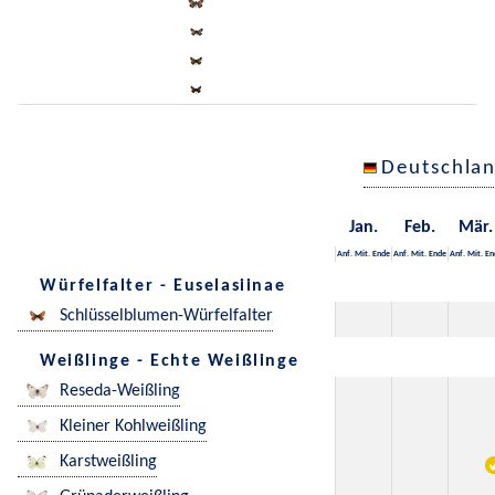
Deutschla
Jan.
Feb.
Mär.
Anf.
Mit.
Ende
Anf.
Mit.
Ende
Anf.
Mit.
En
Würfelfalter - Euselasiinae
Schlüsselblumen-Würfelfalter
Weißlinge - Echte Weißlinge
Reseda-Weißling
Kleiner Kohlweißling
Karstweißling