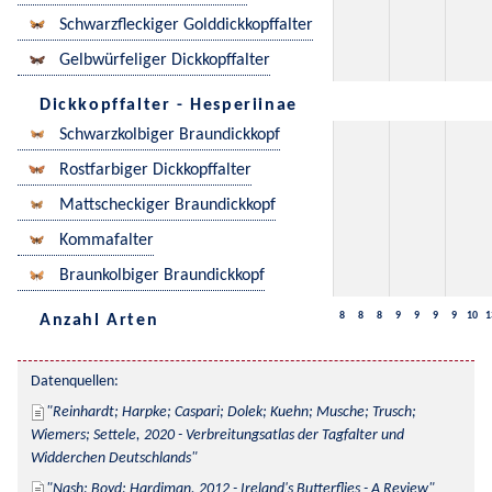
Schwarzfleckiger Golddickkopffalter
Gelbwürfeliger Dickkopffalter
Dickkopffalter - Hesperiinae
Schwarzkolbiger Braundickkopf
Rostfarbiger Dickkopffalter
Mattscheckiger Braundickkopf
Kommafalter
Braunkolbiger Braundickkopf
8
8
8
9
9
9
9
10
1
Anzahl Arten
Datenquellen:
Reinhardt; Harpke; Caspari; Dolek; Kuehn; Musche; Trusch; 
Wiemers; Settele, 2020 - Verbreitungsatlas der Tagfalter und 
Widderchen Deutschlands
Nash; Boyd; Hardiman, 2012 - Ireland's Butterflies - A Review