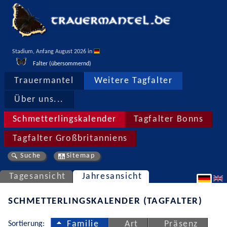
Stadium, Anfang August 2026 in 
Falter (übersommernd)
Trauermantel
Weitere Tagfalter
Über uns...
Schmetterlingskalender
Tagfalter Bonns
Tagfalter Großbritanniens
Suche
Sitemap
Tagesansicht
Jahresansicht
SCHMETTERLINGSKALENDER (TAGFALTER)
Sortierung:
Familie
Art
Präsenz