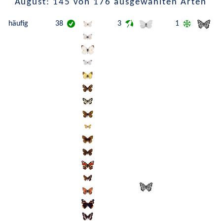
August: 145 von 176 ausgewählten Arten
häufig
38
3
1