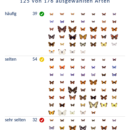
125 von 176 ausgewählten Arten
häufig
39
selten
54
sehr selten
32