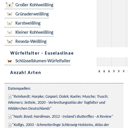
Großer Kohlweißling
Grünaderweißling
Karstweißling
Kleiner Kohlweißling
Reseda-Weißling
Würfelfalter - Euselasiinae
Schlüsselblumen-Würfelfalter
8
8
8
9
9
9
Anzahl Arten
Datenquellen:
Reinhardt; Harpke; Caspari; Dolek; Kuehn; Musche; Trusch; 
Wiemers; Settele, 2020 - Verbreitungsatlas der Tagfalter und 
Widderchen Deutschlands
Nash; Boyd; Hardiman, 2012 - Ireland's Butterflies - A Review
Kolligs, 2003 - Schmetterlinge Schleswig-Holsteins, Atlas der 