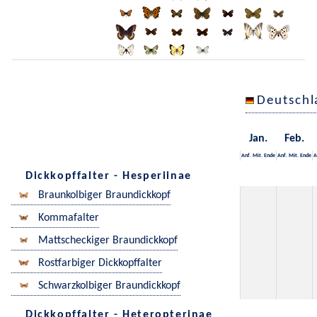
Deutschl
Jan.
Feb.
Anf.
Mit.
Ende
Anf.
Mit.
Ende
A
Dickkopffalter - Hesperiinae
Braunkolbiger Braundickkopf
Kommafalter
Mattscheckiger Braundickkopf
Rostfarbiger Dickkopffalter
Schwarzkolbiger Braundickkopf
Dickkopffalter - Heteropterinae