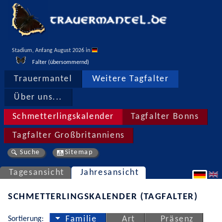
Stadium, Anfang August 2026 in 
Falter (übersommernd)
Trauermantel
Weitere Tagfalter
Über uns...
Schmetterlingskalender
Tagfalter Bonns
Tagfalter Großbritanniens
Suche
Sitemap
Tagesansicht
Jahresansicht
SCHMETTERLINGSKALENDER (TAGFALTER)
Sortierung:
Familie
Art
Präsenz