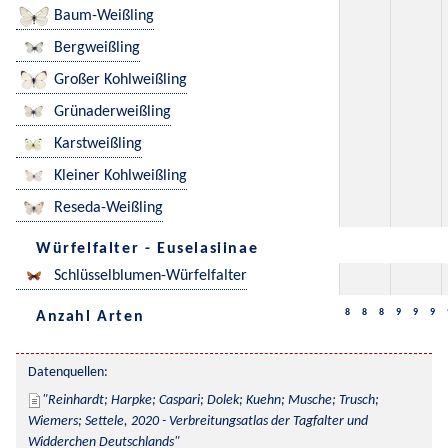
Baum-Weißling
Bergweißling
Großer Kohlweißling
Grünaderweißling
Karstweißling
Kleiner Kohlweißling
Reseda-Weißling
Würfelfalter - Euselasiinae
Schlüsselblumen-Würfelfalter
8
8
8
9
9
9
Anzahl Arten
Datenquellen:
Reinhardt; Harpke; Caspari; Dolek; Kuehn; Musche; Trusch; 
Wiemers; Settele, 2020 - Verbreitungsatlas der Tagfalter und 
Widderchen Deutschlands