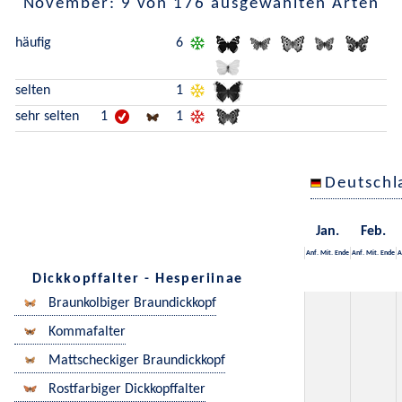
November: 9 von 176 ausgewählten Arten
häufig
6
selten
1
sehr selten
1
1
Deutschl
Jan.
Feb.
Anf.
Mit.
Ende
Anf.
Mit.
Ende
A
Dickkopffalter - Hesperiinae
Braunkolbiger Braundickkopf
Kommafalter
Mattscheckiger Braundickkopf
Rostfarbiger Dickkopffalter