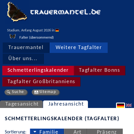
Stadium, Anfang August 2026 in 
Falter (übersommernd)
Trauermantel
Weitere Tagfalter
Über uns...
Schmetterlingskalender
Tagfalter Bonns
Tagfalter Großbritanniens
Suche
Sitemap
Tagesansicht
Jahresansicht
SCHMETTERLINGSKALENDER (TAGFALTER)
Sortierung:
Familie
Art
Präsenz