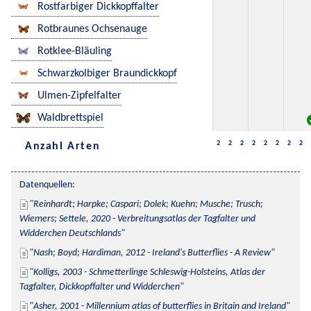
Rostfarbiger Dickkopffalter
Rotbraunes Ochsenauge
Rotklee-Bläuling
Schwarzkolbiger Braundickkopf
Ulmen-Zipfelfalter
Waldbrettspiel
2
2
2
2
2
2
2
2
Anzahl Arten
Datenquellen:
Reinhardt; Harpke; Caspari; Dolek; Kuehn; Musche; Trusch; 
Wiemers; Settele, 2020 - Verbreitungsatlas der Tagfalter und 
Widderchen Deutschlands
Nash; Boyd; Hardiman, 2012 - Ireland's Butterflies - A Review
Kolligs, 2003 - Schmetterlinge Schleswig-Holsteins, Atlas der 
Tagfalter, Dickkopffalter und Widderchen
Asher, 2001 - Millennium atlas of butterflies in Britain and Ireland