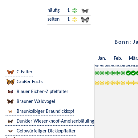
häufig
1
selten
1
Bonn: J
Jan.
Feb.
Mär
Anf.
Mit.
Ende
Anf.
Mit.
Ende
Anf.
Mit.
E
C-Falter
Großer Fuchs
Blauer Eichen-Zipfelfalter
Brauner Waldvogel
Braunkolbiger Braundickkopf
Dunkler Wiesenknopf-Ameisenbläuling
Gelbwürfeliger Dickkopffalter