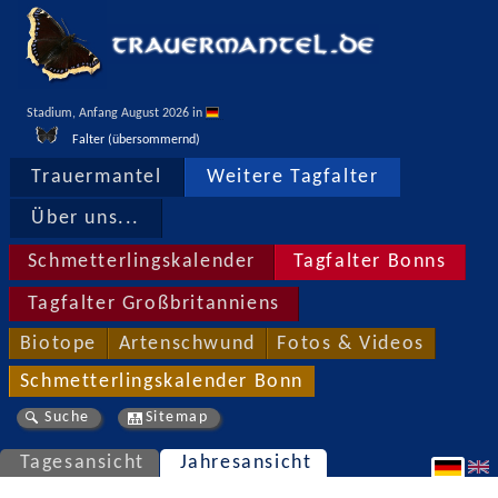
Stadium, Anfang August 2026 in 
Falter (übersommernd)
Trauermantel
Weitere Tagfalter
Über uns...
Schmetterlingskalender
Tagfalter Bonns
Tagfalter Großbritanniens
Biotope
Artenschwund
Fotos & Videos
Schmetterlingskalender Bonn
Suche
Sitemap
Tagesansicht
Jahresansicht