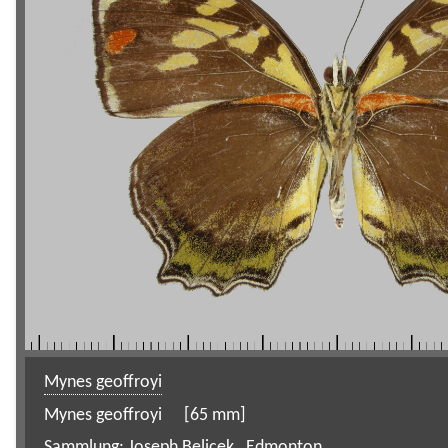
Mynes geoffroyi
Mynes geoffroyi
[65 mm]
Sammlung:
Joseph Belicek
,
Edmonton