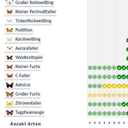
Großer Kohlweißling
Kleiner Perlmuttfalter
Tintenfleckweißling
Postillion
Karstweißling
Aurorafalter
Waldbrettspiel
Kleiner Fuchs
C-Falter
Admiral
Großer Fuchs
Zitronenfalter
Tagpfauenauge
6
6
6
6
6
6
6
6
Anzahl Arten