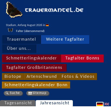
Stadium, Anfang August 2026 in 
Falter (übersommernd)
Trauermantel
Weitere Tagfalter
Über uns...
Schmetterlingskalender
Tagfalter Bonns
Tagfalter Großbritanniens
Biotope
Artenschwund
Fotos & Videos
Schmetterlingskalender Bonn
Suche
Sitemap
Tagesansicht
Jahresansicht