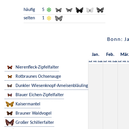
häufig
5
selten
1
Bonn: J
Jan.
Feb.
Mär
Anf.
Mit.
Ende
Anf.
Mit.
Ende
Anf.
Mit.
E
Nierenfleck-Zipfelfalter
Rotbraunes Ochsenauge
Dunkler Wiesenknopf-Ameisenbläuling
Blauer Eichen-Zipfelfalter
Kaisermantel
Brauner Waldvogel
Großer Schillerfalter