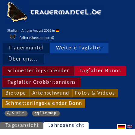
Stadium, Anfang August 2026 in 
Falter (übersommernd)
Trauermantel
Weitere Tagfalter
Über uns...
Schmetterlingskalender
Tagfalter Bonns
Tagfalter Großbritanniens
Biotope
Artenschwund
Fotos & Videos
Schmetterlingskalender Bonn
Suche
Sitemap
Tagesansicht
Jahresansicht