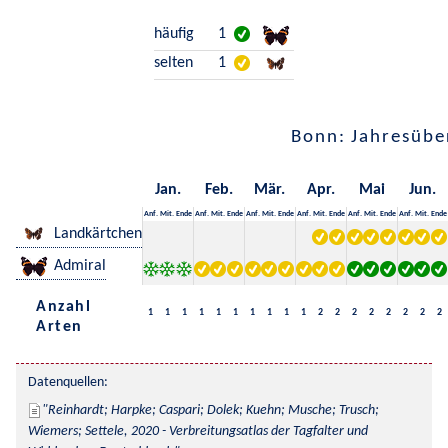
häufig
1
selten
1
Bonn: Jahresübe
Jan.
Feb.
Mär.
Apr.
Mai
Jun.
Anf.
Mit.
Ende
Anf.
Mit.
Ende
Anf.
Mit.
Ende
Anf.
Mit.
Ende
Anf.
Mit.
Ende
Anf.
Mit.
Ende
Landkärtchen
Admiral
Anzahl
1
1
1
1
1
1
1
1
1
1
2
2
2
2
2
2
2
2
Arten
Datenquellen:
Reinhardt; Harpke; Caspari; Dolek; Kuehn; Musche; Trusch; 
Wiemers; Settele, 2020 - Verbreitungsatlas der Tagfalter und 