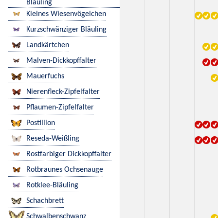
Bläuling
Kleines Wiesenvögelchen
Kurzschwänziger Bläuling
Landkärtchen
Malven-Dickkopffalter
Mauerfuchs
Nierenfleck-Zipfelfalter
Pflaumen-Zipfelfalter
Postillion
Reseda-Weißling
Rostfarbiger Dickkopffalter
Rotbraunes Ochsenauge
Rotklee-Bläuling
Schachbrett
Schwalbenschwanz