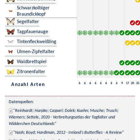
Schwarzkolbiger
Braundickkopf
Segelfalter
Tagpfauenauge
Tintenfleckweißling
Ulmen-Zipfelfalter
Waldbrettspiel
Zitronenfalter
6
6
6
6
6
6
6
6
9
17
20
25
Anzahl Arten
Datenquellen:
Reinhardt; Harpke; Caspari; Dolek; Kuehn; Musche; Trusch; 
Wiemers; Settele, 2020 - Verbreitungsatlas der Tagfalter und 
Widderchen Deutschlands
Nash; Boyd; Hardiman, 2012 - Ireland's Butterflies - A Review