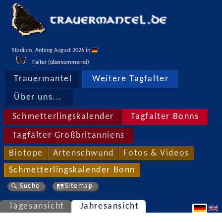
Stadium, Anfang August 2026 in 
Falter (übersommernd)
Trauermantel
Weitere Tagfalter
Über uns...
Schmetterlingskalender
Tagfalter Bonns
Tagfalter Großbritanniens
Biotope
Artenschwund
Fotos & Videos
Schmetterlingskalender Bonn
Suche
Sitemap
Tagesansicht
Jahresansicht