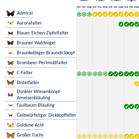
Anf.
Mit.
Ende
Anf.
Mit.
Ende
Anf.
Mit.
Ende
Anf.
Mit.
End
Admiral
Aurorafalter
Blauer Eichen-Zipfelfalter
Brauner Waldvogel
Braunkolbiger Braundickkopf
Brombeer-Perlmuttfalter
C-Falter
Distelfalter
Dunkler Wiesenknopf-
Ameisenbläuling
Faulbaum-Bläuling
Gelbwürfeliger Dickkopffalter
Goldene Acht
Großer Fuchs