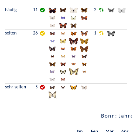
häufig
11
2
selten
26
1
sehr selten
5
Bonn: Jahr
Jan.
Feb.
Mär.
Apr.