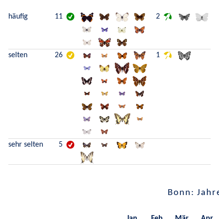
häufig
11
2
selten
26
1
sehr selten
5
Bonn: Jahr
Jan.
Feb.
Mär.
Apr.