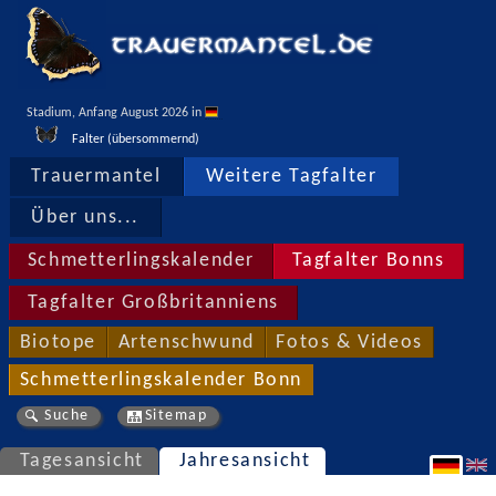
Stadium, Anfang August 2026 in 
Falter (übersommernd)
Trauermantel
Weitere Tagfalter
Über uns...
Schmetterlingskalender
Tagfalter Bonns
Tagfalter Großbritanniens
Biotope
Artenschwund
Fotos & Videos
Schmetterlingskalender Bonn
Suche
Sitemap
Tagesansicht
Jahresansicht