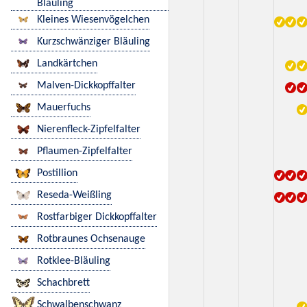
Bläuling
Kleines Wiesenvögelchen
Kurzschwänziger Bläuling
Landkärtchen
Malven-Dickkopffalter
Mauerfuchs
Nierenfleck-Zipfelfalter
Pflaumen-Zipfelfalter
Postillion
Reseda-Weißling
Rostfarbiger Dickkopffalter
Rotbraunes Ochsenauge
Rotklee-Bläuling
Schachbrett
Schwalbenschwanz