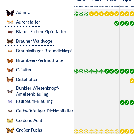
Anf.
Mit.
Ende
Anf.
Mit.
Ende
Anf.
Mit.
Ende
Anf.
Mit.
End
Admiral
Aurorafalter
Blauer Eichen-Zipfelfalter
Brauner Waldvogel
Braunkolbiger Braundickkopf
Brombeer-Perlmuttfalter
C-Falter
Distelfalter
Dunkler Wiesenknopf-
Ameisenbläuling
Faulbaum-Bläuling
Gelbwürfeliger Dickkopffalter
Goldene Acht
Großer Fuchs