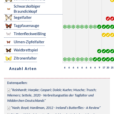
Schwarzkolbiger
Braundickkopf
Segelfalter
Tagpfauenauge
Tintenfleckweißling
Ulmen-Zipfelfalter
Waldbrettspiel
Zitronenfalter
6
6
6
6
6
6
6
6
9
17
20
25
Anzahl Arten
Datenquellen:
Reinhardt; Harpke; Caspari; Dolek; Kuehn; Musche; Trusch; 
Wiemers; Settele, 2020 - Verbreitungsatlas der Tagfalter und 
Widderchen Deutschlands
Nash; Boyd; Hardiman, 2012 - Ireland's Butterflies - A Review