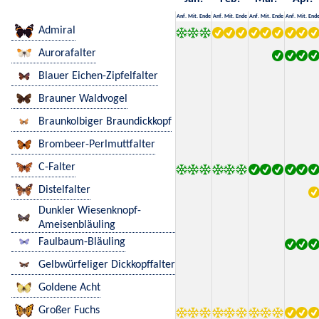
Anf.
Mit.
Ende
Anf.
Mit.
Ende
Anf.
Mit.
Ende
Anf.
Mit.
End
Admiral
Aurorafalter
Blauer Eichen-Zipfelfalter
Brauner Waldvogel
Braunkolbiger Braundickkopf
Brombeer-Perlmuttfalter
C-Falter
Distelfalter
Dunkler Wiesenknopf-
Ameisenbläuling
Faulbaum-Bläuling
Gelbwürfeliger Dickkopffalter
Goldene Acht
Großer Fuchs