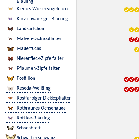
Bläuling
Kleines Wiesenvögelchen
Kurzschwänziger Bläuling
Landkärtchen
Malven-Dickkopffalter
Mauerfuchs
Nierenfleck-Zipfelfalter
Pflaumen-Zipfelfalter
Postillion
Reseda-Weißling
Rostfarbiger Dickkopffalter
Rotbraunes Ochsenauge
Rotklee-Bläuling
Schachbrett
Schwalbenschwanz