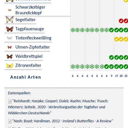
Schwarzkolbiger
Braundickkopf
Segelfalter
Tagpfauenauge
Tintenfleckweißling
Ulmen-Zipfelfalter
Waldbrettspiel
Zitronenfalter
6
6
6
6
6
6
6
6
9
17
20
25
Anzahl Arten
Datenquellen:
Reinhardt; Harpke; Caspari; Dolek; Kuehn; Musche; Trusch; 
Wiemers; Settele, 2020 - Verbreitungsatlas der Tagfalter und 
Widderchen Deutschlands
Nash; Boyd; Hardiman, 2012 - Ireland's Butterflies - A Review