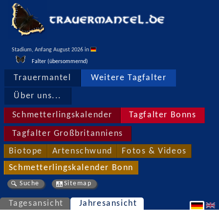
Stadium, Anfang August 2026 in 
Falter (übersommernd)
Trauermantel
Weitere Tagfalter
Über uns...
Schmetterlingskalender
Tagfalter Bonns
Tagfalter Großbritanniens
Biotope
Artenschwund
Fotos & Videos
Schmetterlingskalender Bonn
Suche
Sitemap
Tagesansicht
Jahresansicht