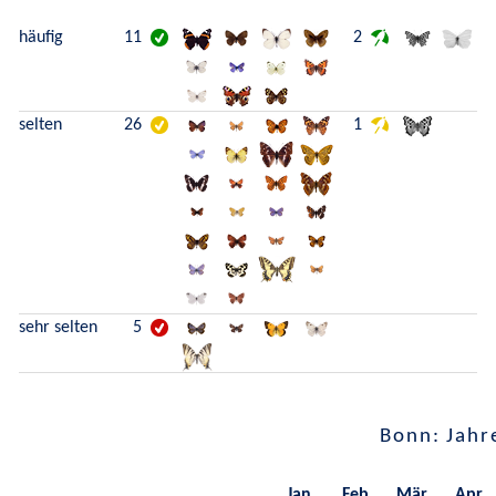
häufig
11
2
selten
26
1
sehr selten
5
Bonn: Jahr
Jan.
Feb.
Mär.
Apr.