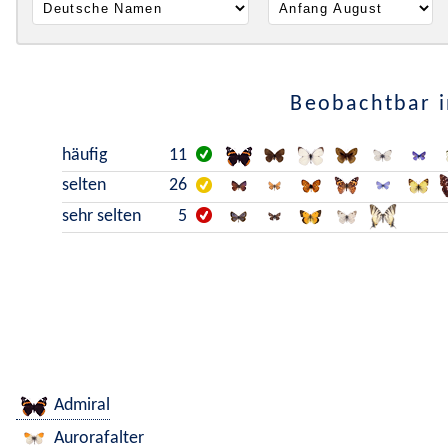
Beobachtbar i
häufig
11
selten
26
sehr selten
5
Admiral
Aurorafalter