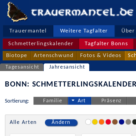
Trauermantel
Weitere Tagfalter
Über 
Schmetterlingskalender
Tagfalter Bonns
Biotope
Artenschwund
Fotos & Videos
Sc
Tagesansicht
Jahresansicht
BONN: SCHMETTERLINGSKALENDER
Familie
Art
Präsenz
Sortierung:
Alle Arten
Ändern