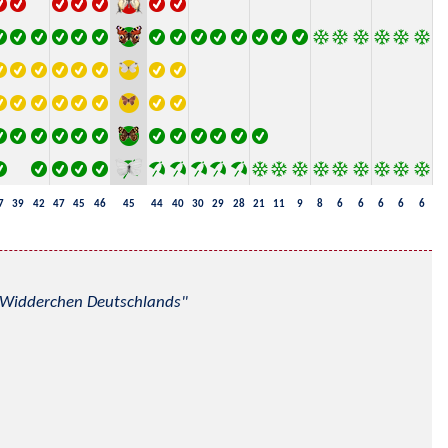
7
39
42
47
45
46
45
44
40
30
29
28
21
11
9
8
6
6
6
6
6
nd Widderchen Deutschlands