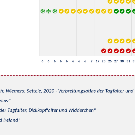
6
6
6
6
6
6
6
6
9
17
20
25
27
30
31
3
h; Wiemers; Settele, 2020 - Verbreitungsatlas der Tagfalter u
view
 der Tagfalter, Dickkopffalter und Widderchen
d Ireland