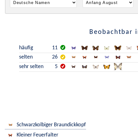
Beobachtbar i
häufig
11
selten
26
sehr selten
5
Schwarzkolbiger Braundickkopf
Kleiner Feuerfalter