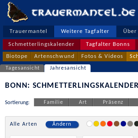
Trauermantel
Weitere Tagfalter
Über 
Schmetterlingskalender
Tagfalter Bonns
Biotope
Artenschwund
Fotos & Videos
Sc
Tagesansicht
Jahresansicht
BONN: SCHMETTERLINGSKALENDER
Familie
Art
Präsenz
Sortierung:
Alle Arten
Ändern