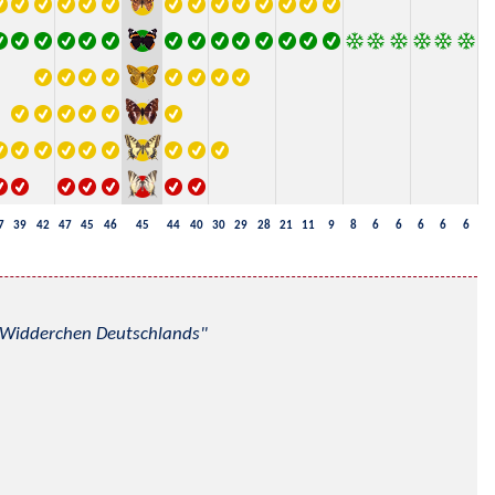
7
39
42
47
45
46
45
44
40
30
29
28
21
11
9
8
6
6
6
6
6
nd Widderchen Deutschlands