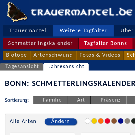
Trauermantel
Weitere Tagfalter
Über 
Schmetterlingskalender
Tagfalter Bonns
Biotope
Artenschwund
Fotos & Videos
Sc
Tagesansicht
Jahresansicht
BONN: SCHMETTERLINGSKALENDER
Familie
Art
Präsenz
Sortierung:
Alle Arten
Ändern