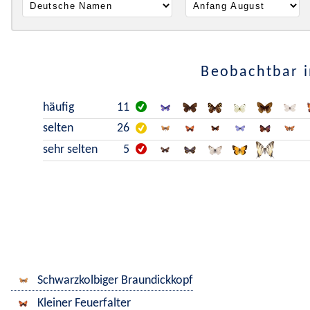
Beobachtbar i
häufig
11
selten
26
sehr selten
5
Schwarzkolbiger Braundickkopf
Kleiner Feuerfalter