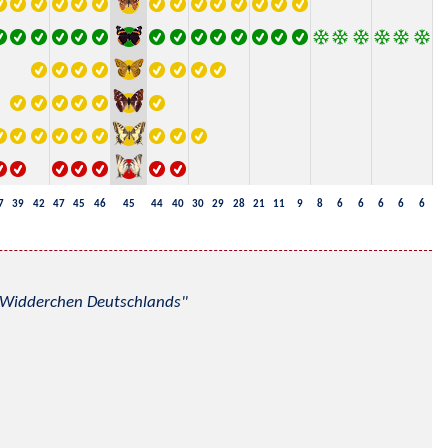
7
39
42
47
45
46
45
44
40
30
29
28
21
11
9
8
6
6
6
6
6
nd Widderchen Deutschlands