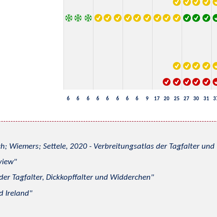
6
6
6
6
6
6
6
6
9
17
20
25
27
30
31
3
h; Wiemers; Settele, 2020 - Verbreitungsatlas der Tagfalter u
view
 der Tagfalter, Dickkopffalter und Widderchen
d Ireland