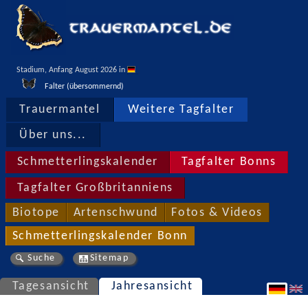
Stadium, Anfang August 2026 in 
Falter (übersommernd)
Trauermantel
Weitere Tagfalter
Über uns...
Schmetterlingskalender
Tagfalter Bonns
Tagfalter Großbritanniens
Biotope
Artenschwund
Fotos & Videos
Schmetterlingskalender Bonn
Suche
Sitemap
Tagesansicht
Jahresansicht