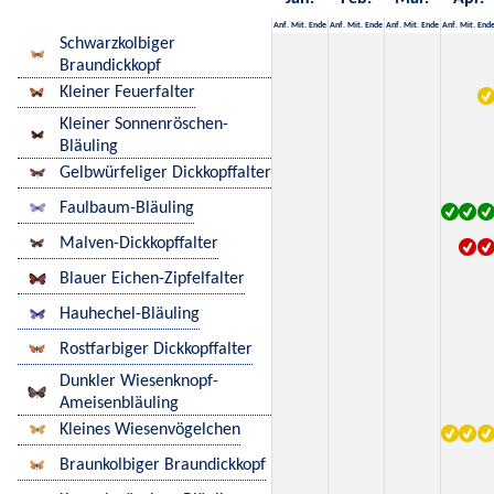
Anf.
Mit.
Ende
Anf.
Mit.
Ende
Anf.
Mit.
Ende
Anf.
Mit.
End
Schwarzkolbiger
Braundickkopf
Kleiner Feuerfalter
Kleiner Sonnenröschen-
Bläuling
Gelbwürfeliger Dickkopffalter
Faulbaum-Bläuling
Malven-Dickkopffalter
Blauer Eichen-Zipfelfalter
Hauhechel-Bläuling
Rostfarbiger Dickkopffalter
Dunkler Wiesenknopf-
Ameisenbläuling
Kleines Wiesenvögelchen
Braunkolbiger Braundickkopf