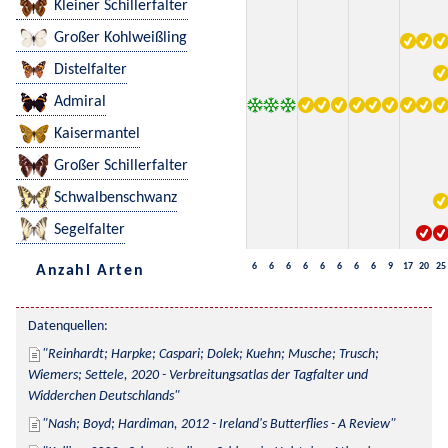
Kleiner Schillerfalter
Großer Kohlweißling
Distelfalter
Admiral
Kaisermantel
Großer Schillerfalter
Schwalbenschwanz
Segelfalter
6
6
6
6
6
6
6
6
9
17
20
25
Anzahl Arten
Datenquellen:
Reinhardt; Harpke; Caspari; Dolek; Kuehn; Musche; Trusch; 
Wiemers; Settele, 2020 - Verbreitungsatlas der Tagfalter und 
Widderchen Deutschlands
Nash; Boyd; Hardiman, 2012 - Ireland's Butterflies - A Review