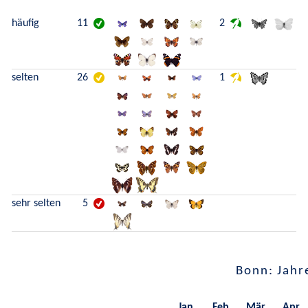
häufig
11
2
selten
26
1
sehr selten
5
Bonn: Jahr
Jan.
Feb.
Mär.
Apr.