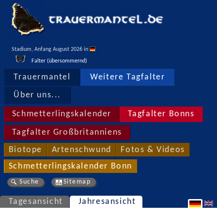
Stadium, Anfang August 2026 in 
Falter (übersommernd)
Trauermantel
Weitere Tagfalter
Über uns...
Schmetterlingskalender
Tagfalter Bonns
Tagfalter Großbritanniens
Biotope
Artenschwund
Fotos & Videos
Schmetterlingskalender Bonn
Suche
Sitemap
Tagesansicht
Jahresansicht