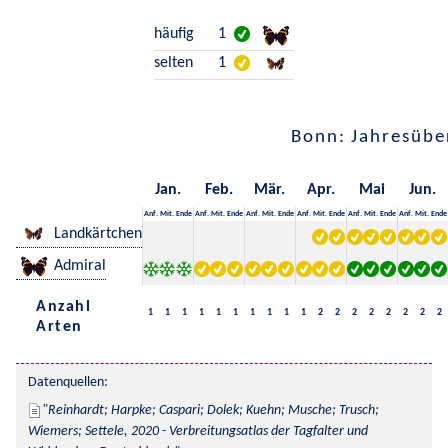
häufig
1
selten
1
Bonn: Jahresübe
Jan.
Feb.
Mär.
Apr.
Mai
Jun.
Anf.
Mit.
Ende
Anf.
Mit.
Ende
Anf.
Mit.
Ende
Anf.
Mit.
Ende
Anf.
Mit.
Ende
Anf.
Mit.
Ende
Landkärtchen
Admiral
Anzahl
1
1
1
1
1
1
1
1
1
1
2
2
2
2
2
2
2
2
Arten
Datenquellen:
Reinhardt; Harpke; Caspari; Dolek; Kuehn; Musche; Trusch; 
Wiemers; Settele, 2020 - Verbreitungsatlas der Tagfalter und 