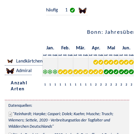
häufig
1
Bonn: Jahresübe
Jan.
Feb.
Mär.
Apr.
Mai
Jun.
Anf.
Mit.
Ende
Anf.
Mit.
Ende
Anf.
Mit.
Ende
Anf.
Mit.
Ende
Anf.
Mit.
Ende
Anf.
Mit.
Ende
Landkärtchen
Admiral
Anzahl
1
1
1
1
1
1
1
1
1
1
2
2
2
2
2
2
2
2
Arten
Datenquellen:
Reinhardt; Harpke; Caspari; Dolek; Kuehn; Musche; Trusch; 
Wiemers; Settele, 2020 - Verbreitungsatlas der Tagfalter und 
Widderchen Deutschlands