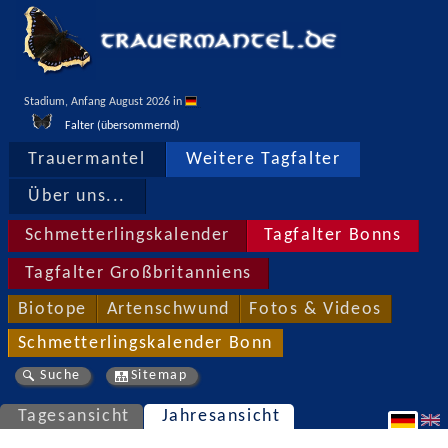
Stadium, Anfang August 2026 in 
Falter (übersommernd)
Trauermantel
Weitere Tagfalter
Über uns...
Schmetterlingskalender
Tagfalter Bonns
Tagfalter Großbritanniens
Biotope
Artenschwund
Fotos & Videos
Schmetterlingskalender Bonn
Suche
Sitemap
Tagesansicht
Jahresansicht