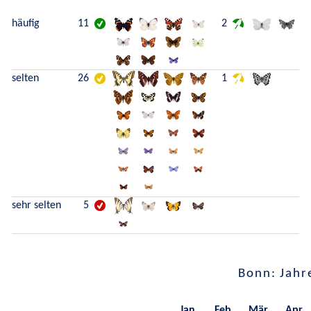
häufig
11
2
selten
26
1
sehr selten
5
Bonn: Jahr
Jan.
Feb.
Mär.
Apr.