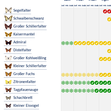
Anf.
Mit.
Ende
Anf.
Mit.
Ende
Anf.
Mit.
Ende
Anf.
Mit.
End
Segelfalter
Schwalbenschwanz
Großer Schillerfalter
Kaisermantel
Admiral
Distelfalter
Großer Kohlweißling
Kleiner Schillerfalter
Großer Fuchs
Zitronenfalter
Tagpfauenauge
Schachbrett
Kleiner Eisvogel