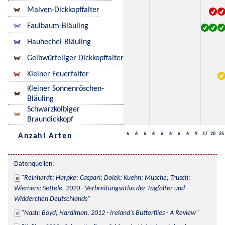
Malven-Dickkopffalter
Faulbaum-Bläuling
Hauhechel-Bläuling
Gelbwürfeliger Dickkopffalter
Kleiner Feuerfalter
Kleiner Sonnenröschen-
Bläuling
Schwarzkolbiger
Braundickkopf
6
6
6
6
6
6
6
6
9
17
20
25
Anzahl Arten
Datenquellen:
Reinhardt; Harpke; Caspari; Dolek; Kuehn; Musche; Trusch; 
Wiemers; Settele, 2020 - Verbreitungsatlas der Tagfalter und 
Widderchen Deutschlands
Nash; Boyd; Hardiman, 2012 - Ireland's Butterflies - A Review