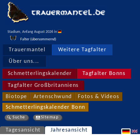
Stadium, Anfang August 2026 in 
Falter (übersommernd)
Trauermantel
Weitere Tagfalter
Über uns...
Schmetterlingskalender
Tagfalter Bonns
Tagfalter Großbritanniens
Biotope
Artenschwund
Fotos & Videos
Schmetterlingskalender Bonn
Suche
Sitemap
Tagesansicht
Jahresansicht