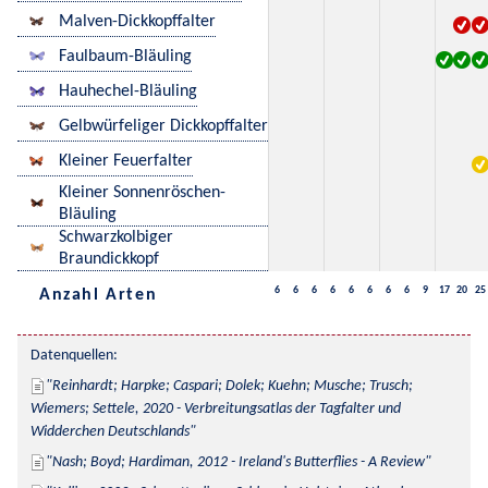
Malven-Dickkopffalter
Faulbaum-Bläuling
Hauhechel-Bläuling
Gelbwürfeliger Dickkopffalter
Kleiner Feuerfalter
Kleiner Sonnenröschen-
Bläuling
Schwarzkolbiger
Braundickkopf
6
6
6
6
6
6
6
6
9
17
20
25
Anzahl Arten
Datenquellen:
Reinhardt; Harpke; Caspari; Dolek; Kuehn; Musche; Trusch; 
Wiemers; Settele, 2020 - Verbreitungsatlas der Tagfalter und 
Widderchen Deutschlands
Nash; Boyd; Hardiman, 2012 - Ireland's Butterflies - A Review