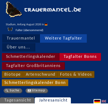
Stadium, Anfang August 2026 in 
Falter (übersommernd)
Trauermantel
Weitere Tagfalter
Über uns...
Schmetterlingskalender
Tagfalter Bonns
Tagfalter Großbritanniens
Biotope
Artenschwund
Fotos & Videos
Schmetterlingskalender Bonn
Suche
Sitemap
Tagesansicht
Jahresansicht