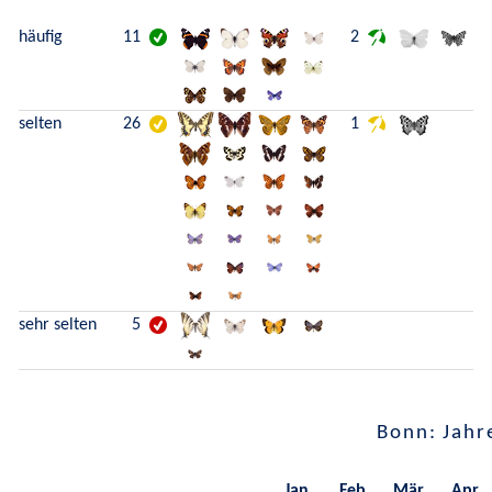
häufig
11
2
selten
26
1
sehr selten
5
Bonn: Jahr
Jan.
Feb.
Mär.
Apr.