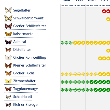
Anf.
Mit.
Ende
Anf.
Mit.
Ende
Anf.
Mit.
Ende
Anf.
Mit.
End
Segelfalter
Schwalbenschwanz
Großer Schillerfalter
Kaisermantel
Admiral
Distelfalter
Großer Kohlweißling
Kleiner Schillerfalter
Großer Fuchs
Zitronenfalter
Tagpfauenauge
Schachbrett
Kleiner Eisvogel