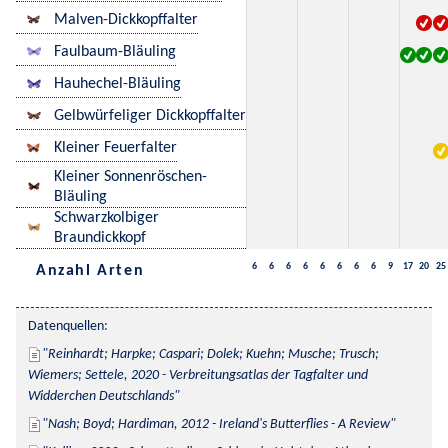
Malven-Dickkopffalter
Faulbaum-Bläuling
Hauhechel-Bläuling
Gelbwürfeliger Dickkopffalter
Kleiner Feuerfalter
Kleiner Sonnenröschen-
Bläuling
Schwarzkolbiger
Braundickkopf
6
6
6
6
6
6
6
6
9
17
20
25
Anzahl Arten
Datenquellen:
Reinhardt; Harpke; Caspari; Dolek; Kuehn; Musche; Trusch; 
Wiemers; Settele, 2020 - Verbreitungsatlas der Tagfalter und 
Widderchen Deutschlands
Nash; Boyd; Hardiman, 2012 - Ireland's Butterflies - A Review