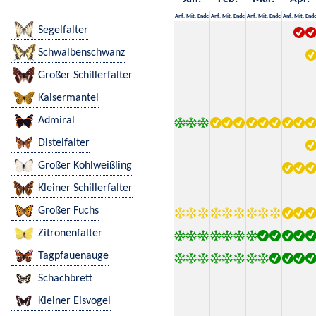
Anf.
Mit.
Ende
Anf.
Mit.
Ende
Anf.
Mit.
Ende
Anf.
Mit.
End
Segelfalter
Schwalbenschwanz
Großer Schillerfalter
Kaisermantel
Admiral
Distelfalter
Großer Kohlweißling
Kleiner Schillerfalter
Großer Fuchs
Zitronenfalter
Tagpfauenauge
Schachbrett
Kleiner Eisvogel