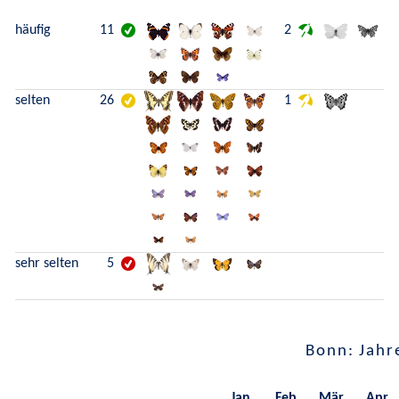
häufig
11
2
selten
26
1
sehr selten
5
Bonn: Jahr
Jan.
Feb.
Mär.
Apr.