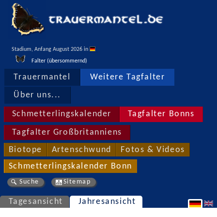
Stadium, Anfang August 2026 in 
Falter (übersommernd)
Trauermantel
Weitere Tagfalter
Über uns...
Schmetterlingskalender
Tagfalter Bonns
Tagfalter Großbritanniens
Biotope
Artenschwund
Fotos & Videos
Schmetterlingskalender Bonn
Suche
Sitemap
Tagesansicht
Jahresansicht