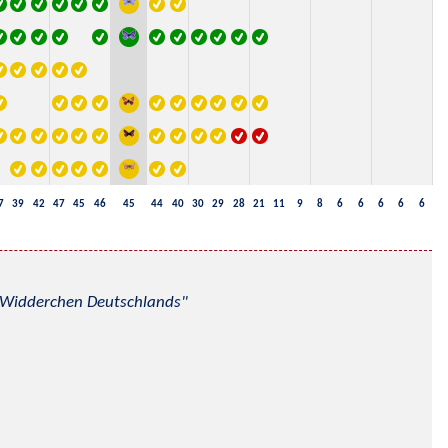
7
39
42
47
45
46
45
44
40
30
29
28
21
11
9
8
6
6
6
6
6
nd Widderchen Deutschlands