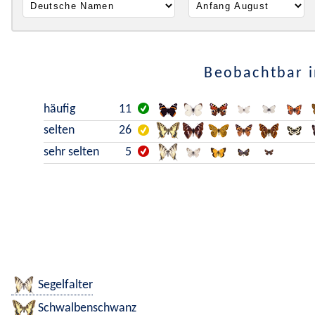
Beobachtbar i
häufig
11
selten
26
sehr selten
5
Segelfalter
Schwalbenschwanz