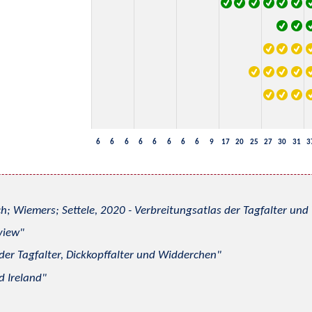
6
6
6
6
6
6
6
6
9
17
20
25
27
30
31
3
h; Wiemers; Settele, 2020 - Verbreitungsatlas der Tagfalter u
view
 der Tagfalter, Dickkopffalter und Widderchen
d Ireland