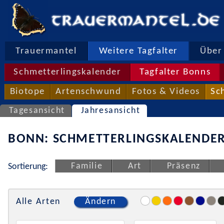
Trauermantel
Weitere Tagfalter
Über 
Schmetterlingskalender
Tagfalter Bonns
Biotope
Artenschwund
Fotos & Videos
Sc
Tagesansicht
Jahresansicht
BONN: SCHMETTERLINGSKALENDER
Familie
Art
Präsenz
Sortierung:
Alle Arten
Ändern