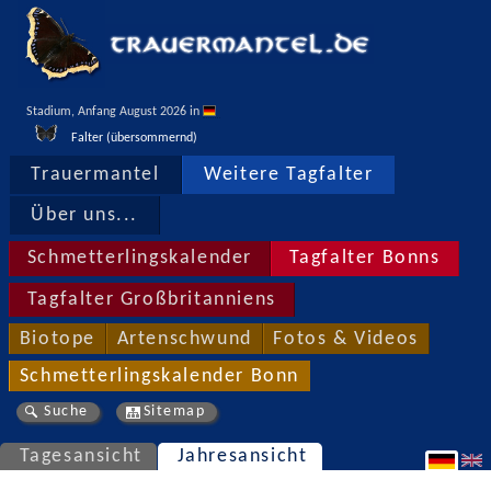
Stadium, Anfang August 2026 in 
Falter (übersommernd)
Trauermantel
Weitere Tagfalter
Über uns...
Schmetterlingskalender
Tagfalter Bonns
Tagfalter Großbritanniens
Biotope
Artenschwund
Fotos & Videos
Schmetterlingskalender Bonn
Suche
Sitemap
Tagesansicht
Jahresansicht