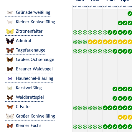
Anf.
Mit.
Ende
Anf.
Mit.
Ende
Anf.
Mit.
Ende
Anf.
Mit.
End
Grünaderweißling
Kleiner Kohlweißling
Zitronenfalter
Admiral
Tagpfauenauge
Großes Ochsenauge
Brauner Waldvogel
Hauhechel-Bläuling
Karstweißling
Waldbrettspiel
C-Falter
Großer Kohlweißling
Kleiner Fuchs