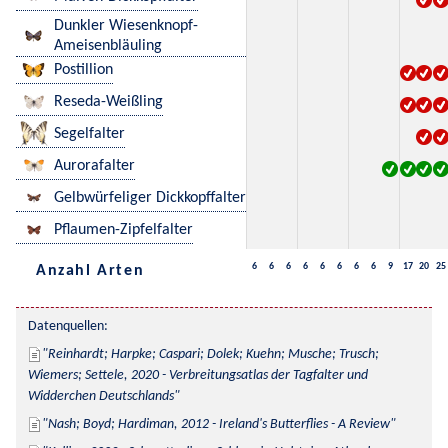
Dunkler Wiesenknopf-
Ameisenbläuling
Postillion
Reseda-Weißling
Segelfalter
Aurorafalter
Gelbwürfeliger Dickkopffalter
Pflaumen-Zipfelfalter
6
6
6
6
6
6
6
6
9
17
20
25
Anzahl Arten
Datenquellen:
Reinhardt; Harpke; Caspari; Dolek; Kuehn; Musche; Trusch; 
Wiemers; Settele, 2020 - Verbreitungsatlas der Tagfalter und 
Widderchen Deutschlands
Nash; Boyd; Hardiman, 2012 - Ireland's Butterflies - A Review