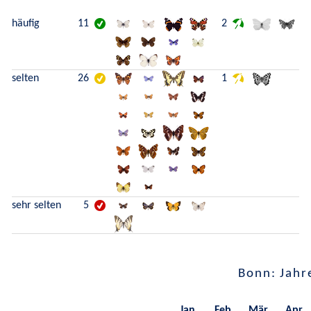
häufig
11
2
selten
26
1
sehr selten
5
Bonn: Jahr
Jan.
Feb.
Mär.
Apr.