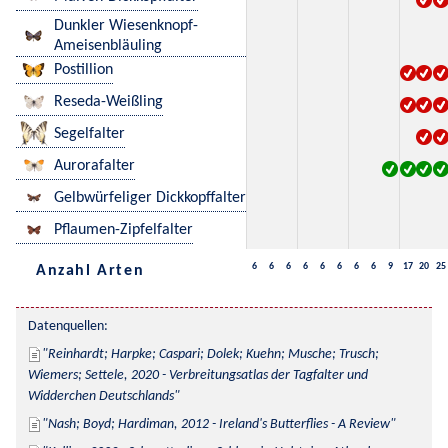
Dunkler Wiesenknopf-
Ameisenbläuling
Postillion
Reseda-Weißling
Segelfalter
Aurorafalter
Gelbwürfeliger Dickkopffalter
Pflaumen-Zipfelfalter
6
6
6
6
6
6
6
6
9
17
20
25
Anzahl Arten
Datenquellen:
Reinhardt; Harpke; Caspari; Dolek; Kuehn; Musche; Trusch; 
Wiemers; Settele, 2020 - Verbreitungsatlas der Tagfalter und 
Widderchen Deutschlands
Nash; Boyd; Hardiman, 2012 - Ireland's Butterflies - A Review