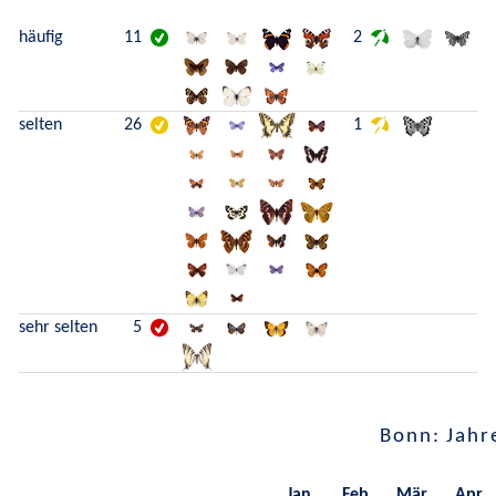
häufig
11
2
selten
26
1
sehr selten
5
Bonn: Jahr
Jan.
Feb.
Mär.
Apr.