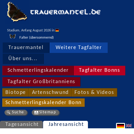
Stadium, Anfang August 2026 in 
Falter (übersommernd)
Trauermantel
Weitere Tagfalter
Über uns...
Schmetterlingskalender
Tagfalter Bonns
Tagfalter Großbritanniens
Biotope
Artenschwund
Fotos & Videos
Schmetterlingskalender Bonn
Suche
Sitemap
Tagesansicht
Jahresansicht