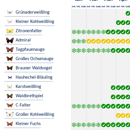
Anf.
Mit.
Ende
Anf.
Mit.
Ende
Anf.
Mit.
Ende
Anf.
Mit.
End
Grünaderweißling
Kleiner Kohlweißling
Zitronenfalter
Admiral
Tagpfauenauge
Großes Ochsenauge
Brauner Waldvogel
Hauhechel-Bläuling
Karstweißling
Waldbrettspiel
C-Falter
Großer Kohlweißling
Kleiner Fuchs