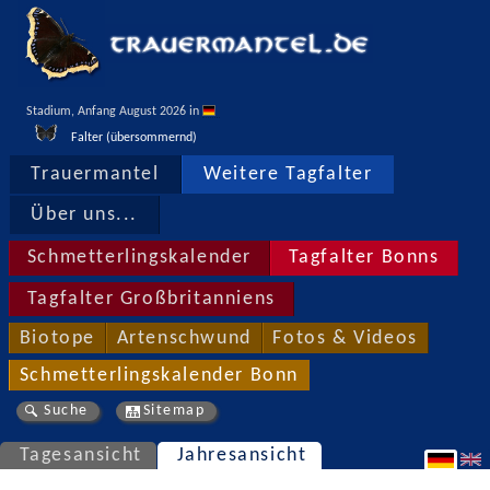
Stadium, Anfang August 2026 in 
Falter (übersommernd)
Trauermantel
Weitere Tagfalter
Über uns...
Schmetterlingskalender
Tagfalter Bonns
Tagfalter Großbritanniens
Biotope
Artenschwund
Fotos & Videos
Schmetterlingskalender Bonn
Suche
Sitemap
Tagesansicht
Jahresansicht