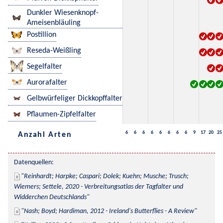
Dunkler Wiesenknopf-
Ameisenbläuling
Postillion
Reseda-Weißling
Segelfalter
Aurorafalter
Gelbwürfeliger Dickkopffalter
Pflaumen-Zipfelfalter
6
6
6
6
6
6
6
6
9
17
20
25
Anzahl Arten
Datenquellen:
Reinhardt; Harpke; Caspari; Dolek; Kuehn; Musche; Trusch; 
Wiemers; Settele, 2020 - Verbreitungsatlas der Tagfalter und 
Widderchen Deutschlands
Nash; Boyd; Hardiman, 2012 - Ireland's Butterflies - A Review