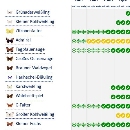
Anf.
Mit.
Ende
Anf.
Mit.
Ende
Anf.
Mit.
Ende
Anf.
Mit.
End
Grünaderweißling
Kleiner Kohlweißling
Zitronenfalter
Admiral
Tagpfauenauge
Großes Ochsenauge
Brauner Waldvogel
Hauhechel-Bläuling
Karstweißling
Waldbrettspiel
C-Falter
Großer Kohlweißling
Kleiner Fuchs