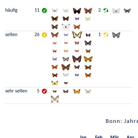
häufig
11
2
selten
26
1
sehr selten
5
Bonn: Jahr
Jan.
Feb.
Mär.
Apr.