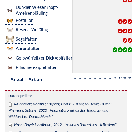
Dunkler Wiesenknopf-
Ameisenbläuling
Postillion
Reseda-Weißling
Segelfalter
Aurorafalter
Gelbwürfeliger Dickkopffalter
Pflaumen-Zipfelfalter
6
6
6
6
6
6
6
6
9
17
20
25
Anzahl Arten
Datenquellen:
Reinhardt; Harpke; Caspari; Dolek; Kuehn; Musche; Trusch; 
Wiemers; Settele, 2020 - Verbreitungsatlas der Tagfalter und 
Widderchen Deutschlands
Nash; Boyd; Hardiman, 2012 - Ireland's Butterflies - A Review