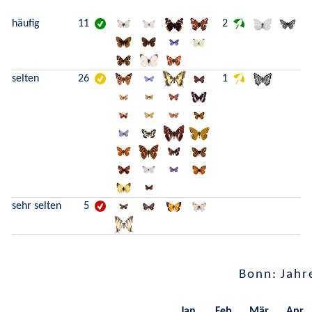
häufig
11
2
selten
26
1
sehr selten
5
Bonn: Jahr
Jan.
Feb.
Mär.
Apr.