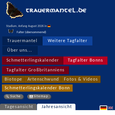
Stadium, Anfang August 2026 in 
Falter (übersommernd)
Trauermantel
Weitere Tagfalter
Über uns...
Schmetterlingskalender
Tagfalter Bonns
Tagfalter Großbritanniens
Biotope
Artenschwund
Fotos & Videos
Schmetterlingskalender Bonn
Suche
Sitemap
Tagesansicht
Jahresansicht