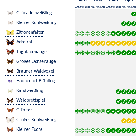
Anf.
Mit.
Ende
Anf.
Mit.
Ende
Anf.
Mit.
Ende
Anf.
Mit.
End
Grünaderweißling
Kleiner Kohlweißling
Zitronenfalter
Admiral
Tagpfauenauge
Großes Ochsenauge
Brauner Waldvogel
Hauhechel-Bläuling
Karstweißling
Waldbrettspiel
C-Falter
Großer Kohlweißling
Kleiner Fuchs