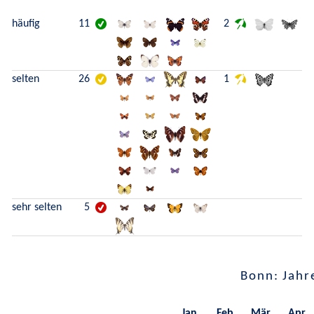
häufig
11
2
selten
26
1
sehr selten
5
Bonn: Jahr
Jan.
Feb.
Mär.
Apr.