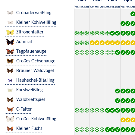
Anf.
Mit.
Ende
Anf.
Mit.
Ende
Anf.
Mit.
Ende
Anf.
Mit.
End
Grünaderweißling
Kleiner Kohlweißling
Zitronenfalter
Admiral
Tagpfauenauge
Großes Ochsenauge
Brauner Waldvogel
Hauhechel-Bläuling
Karstweißling
Waldbrettspiel
C-Falter
Großer Kohlweißling
Kleiner Fuchs