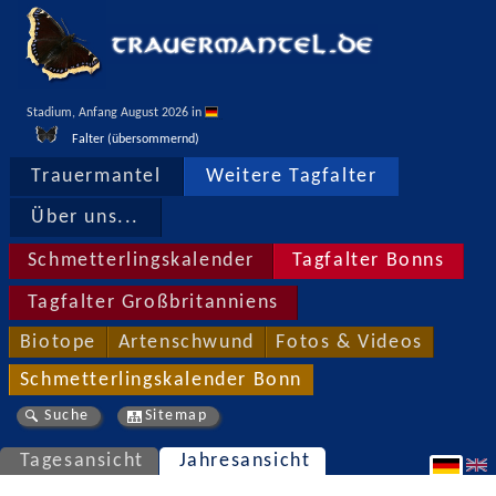
Stadium, Anfang August 2026 in 
Falter (übersommernd)
Trauermantel
Weitere Tagfalter
Über uns...
Schmetterlingskalender
Tagfalter Bonns
Tagfalter Großbritanniens
Biotope
Artenschwund
Fotos & Videos
Schmetterlingskalender Bonn
Suche
Sitemap
Tagesansicht
Jahresansicht