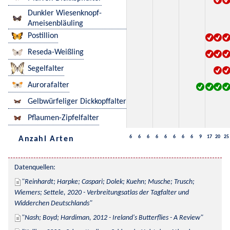
Dunkler Wiesenknopf-
Ameisenbläuling
Postillion
Reseda-Weißling
Segelfalter
Aurorafalter
Gelbwürfeliger Dickkopffalter
Pflaumen-Zipfelfalter
6
6
6
6
6
6
6
6
9
17
20
25
Anzahl Arten
Datenquellen:
Reinhardt; Harpke; Caspari; Dolek; Kuehn; Musche; Trusch; 
Wiemers; Settele, 2020 - Verbreitungsatlas der Tagfalter und 
Widderchen Deutschlands
Nash; Boyd; Hardiman, 2012 - Ireland's Butterflies - A Review