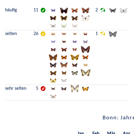
häufig
11
2
selten
26
1
sehr selten
5
Bonn: Jahr
Jan.
Feb.
Mär.
Apr.