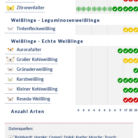
Zitronenfalter
Weißlinge - Leguminosenweißlinge
Tintenfleckweißling
Weißlinge - Echte Weißlinge
Aurorafalter
Großer Kohlweißling
Grünaderweißling
Karstweißling
Kleiner Kohlweißling
Reseda-Weißling
6
6
6
6
6
6
6
6
9
17
20
25
Anzahl Arten
Datenquellen:
Reinhardt; Harpke; Caspari; Dolek; Kuehn; Musche; Trusch; 