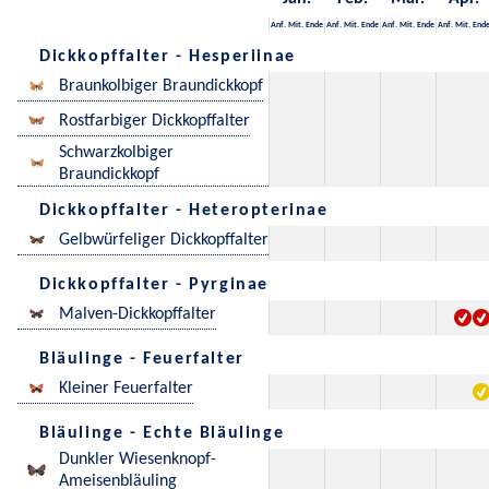
Anf.
Mit.
Ende
Anf.
Mit.
Ende
Anf.
Mit.
Ende
Anf.
Mit.
End
Dickkopffalter - Hesperiinae
Braunkolbiger Braundickkopf
Rostfarbiger Dickkopffalter
Schwarzkolbiger
Braundickkopf
Dickkopffalter - Heteropterinae
Gelbwürfeliger Dickkopffalter
Dickkopffalter - Pyrginae
Malven-Dickkopffalter
Bläulinge - Feuerfalter
Kleiner Feuerfalter
Bläulinge - Echte Bläulinge
Dunkler Wiesenknopf-
Ameisenbläuling