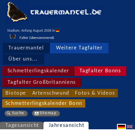
Stadium, Anfang August 2026 in 
Falter (übersommernd)
Trauermantel
Weitere Tagfalter
Über uns...
Schmetterlingskalender
Tagfalter Bonns
Tagfalter Großbritanniens
Biotope
Artenschwund
Fotos & Videos
Schmetterlingskalender Bonn
Suche
Sitemap
Tagesansicht
Jahresansicht