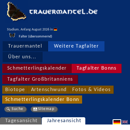
Stadium, Anfang August 2026 in 
Falter (übersommernd)
Trauermantel
Weitere Tagfalter
Über uns...
Schmetterlingskalender
Tagfalter Bonns
Tagfalter Großbritanniens
Biotope
Artenschwund
Fotos & Videos
Schmetterlingskalender Bonn
Suche
Sitemap
Tagesansicht
Jahresansicht