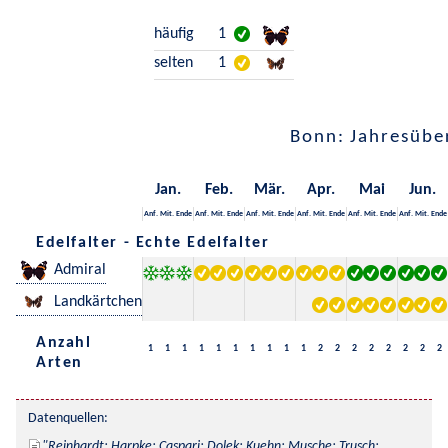
häufig
1
selten
1
Bonn: Jahresübe
Jan.
Feb.
Mär.
Apr.
Mai
Jun.
Anf.
Mit.
Ende
Anf.
Mit.
Ende
Anf.
Mit.
Ende
Anf.
Mit.
Ende
Anf.
Mit.
Ende
Anf.
Mit.
Ende
Edelfalter - Echte Edelfalter
Admiral
Landkärtchen
Anzahl
1
1
1
1
1
1
1
1
1
1
2
2
2
2
2
2
2
2
Arten
Datenquellen:
Reinhardt; Harpke; Caspari; Dolek; Kuehn; Musche; Trusch; 