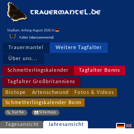
Stadium, Anfang August 2026 in 
Falter (übersommernd)
Trauermantel
Weitere Tagfalter
Über uns...
Schmetterlingskalender
Tagfalter Bonns
Tagfalter Großbritanniens
Biotope
Artenschwund
Fotos & Videos
Schmetterlingskalender Bonn
Suche
Sitemap
Tagesansicht
Jahresansicht