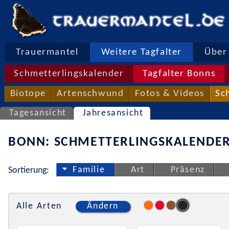
Trauermantel
Weitere Tagfalter
Über 
Schmetterlingskalender
Tagfalter Bonns
Biotope
Artenschwund
Fotos & Videos
Sc
Tagesansicht
Jahresansicht
BONN: SCHMETTERLINGSKALENDER
Familie
Art
Präsenz
Sortierung:
Alle Arten
Ändern