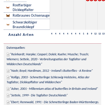
Rostfarbiger
Dickkopffalter
Rotbraunes Ochsenauge
Schwarzkolbiger
Braundickkopf
4
4
4
4
4
4
4
4
5
8
9
12
12
13
Anzahl Arten
Datenquellen:
Reinhardt; Harpke; Caspari; Dolek; Kuehn; Musche; Trusch; 
Wiemers; Settele, 2020 - Verbreitungsatlas der Tagfalter und 
Widderchen Deutschlands
Nash; Boyd; Hardiman, 2012 - Ireland's Butterflies - A Review
Kolligs, 2003 - Schmetterlinge Schleswig-Holsteins, Atlas der 
Tagfalter, Dickkopffalter und Widderchen
Asher, 2001 - Millennium atlas of butterflies in Britain and Ireland
Settele, 1999 - Die Tagfalter Deutschlands
Ebert; Rennwald, 1991 - Die Schmetterlinge Baden-Württembergs. 