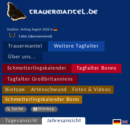
Stadium, Anfang August 2026 in 
Falter (übersommernd)
Trauermantel
Weitere Tagfalter
Über uns...
Schmetterlingskalender
Tagfalter Bonns
Tagfalter Großbritanniens
Biotope
Artenschwund
Fotos & Videos
Schmetterlingskalender Bonn
Suche
Sitemap
Tagesansicht
Jahresansicht