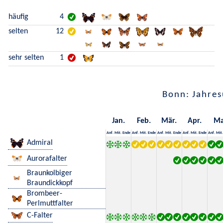
häufig
4
selten
12
sehr selten
1
Bonn: Jahres
Jan.
Feb.
Mär.
Apr.
Ma
Anf.
Mit.
Ende
Anf.
Mit.
Ende
Anf.
Mit.
Ende
Anf.
Mit.
Ende
Anf.
Mit.
Admiral
Aurorafalter
Braunkolbiger
Braundickkopf
Brombeer-
Perlmuttfalter
C-Falter