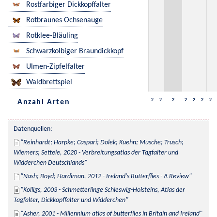
Rostfarbiger Dickkopffalter
Rotbraunes Ochsenauge
Rotklee-Bläuling
Schwarzkolbiger Braundickkopf
Ulmen-Zipfelfalter
Waldbrettspiel
2
2
2
2
2
2
2
Anzahl Arten
Datenquellen:
Reinhardt; Harpke; Caspari; Dolek; Kuehn; Musche; Trusch; 
Wiemers; Settele, 2020 - Verbreitungsatlas der Tagfalter und 
Widderchen Deutschlands
Nash; Boyd; Hardiman, 2012 - Ireland's Butterflies - A Review
Kolligs, 2003 - Schmetterlinge Schleswig-Holsteins, Atlas der 
Tagfalter, Dickkopffalter und Widderchen
Asher, 2001 - Millennium atlas of butterflies in Britain and Ireland