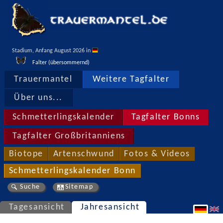
Stadium, Anfang August 2026 in 
Falter (übersommernd)
Trauermantel
Weitere Tagfalter
Über uns...
Schmetterlingskalender
Tagfalter Bonns
Tagfalter Großbritanniens
Biotope
Artenschwund
Fotos & Videos
Schmetterlingskalender Bonn
Suche
Sitemap
Tagesansicht
Jahresansicht