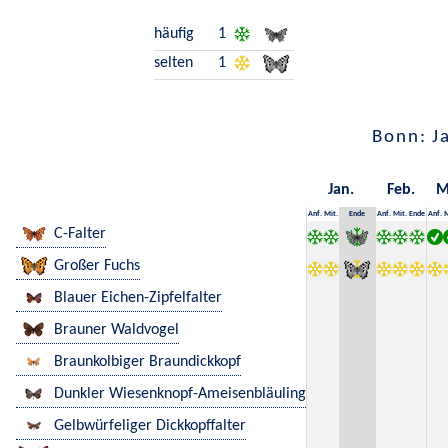
häufig
1
selten
1
Bonn: J
Jan.
Feb.
M
Anf.
Mit.
Ende
Anf.
Mit.
Ende
Anf.
M
C-Falter
Großer Fuchs
Blauer Eichen-Zipfelfalter
Brauner Waldvogel
Braunkolbiger Braundickkopf
Dunkler Wiesenknopf-Ameisenbläuling
Gelbwürfeliger Dickkopffalter