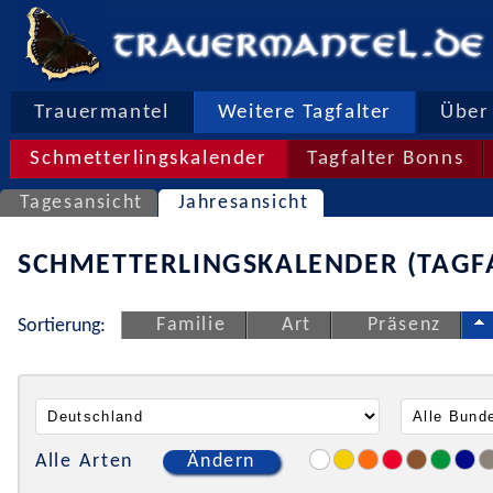
Trauermantel
Weitere Tagfalter
Über 
Schmetterlingskalender
Tagfalter Bonns
Tagesansicht
Jahresansicht
SCHMETTERLINGSKALENDER (TAGF
Familie
Art
Präsenz
Sortierung:
Alle Arten
Ändern