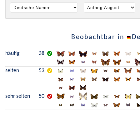
Beobachtbar in
De
häufig
38
selten
53
sehr selten
50