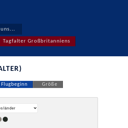
uns...
Tagfalter Großbritanniens
ALTER)
Flugbeginn
Größe