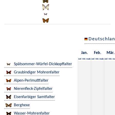
Deutschla
Jan.
Feb.
Mär.
Anf.
Mit.
Ende
Anf.
Mit.
Ende
Anf.
Mit.
En
Spätsommer-Würfel-Dickkopffalter
Graubindiger Mohrenfalter
Alpen-Perlmuttfalter
Nierenfleck-Zipfelfalter
Eisenfarbiger Samtfalter
Berghexe
Wasser-Mohrenfalter