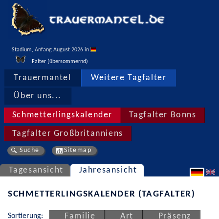
Stadium, Anfang August 2026 in 
Falter (übersommernd)
Trauermantel
Weitere Tagfalter
Über uns...
Schmetterlingskalender
Tagfalter Bonns
Tagfalter Großbritanniens
Suche
Sitemap
Tagesansicht
Jahresansicht
SCHMETTERLINGSKALENDER (TAGFALTER)
Sortierung:
Familie
Art
Präsenz