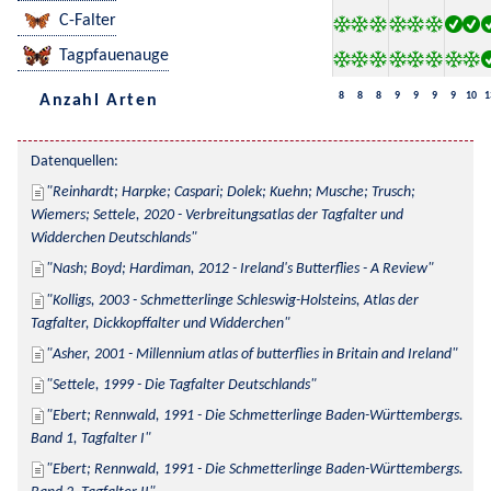
C-Falter
Tagpfauenauge
8
8
8
9
9
9
9
10
1
Anzahl Arten
Datenquellen:
Reinhardt; Harpke; Caspari; Dolek; Kuehn; Musche; Trusch; 
Wiemers; Settele, 2020 - Verbreitungsatlas der Tagfalter und 
Widderchen Deutschlands
Nash; Boyd; Hardiman, 2012 - Ireland's Butterflies - A Review
Kolligs, 2003 - Schmetterlinge Schleswig-Holsteins, Atlas der 
Tagfalter, Dickkopffalter und Widderchen
Asher, 2001 - Millennium atlas of butterflies in Britain and Ireland
Settele, 1999 - Die Tagfalter Deutschlands
Ebert; Rennwald, 1991 - Die Schmetterlinge Baden-Württembergs. 
Band 1, Tagfalter I
Ebert; Rennwald, 1991 - Die Schmetterlinge Baden-Württembergs. 