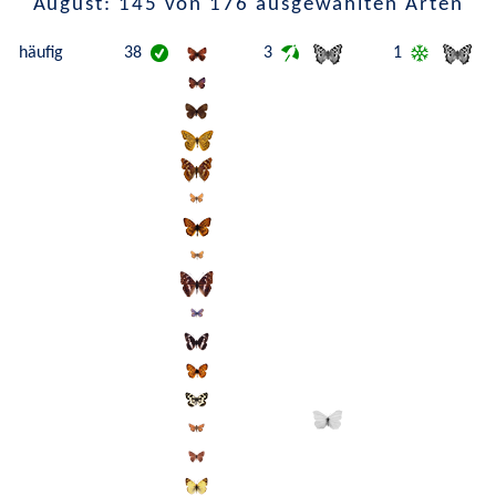
August: 145 von 176 ausgewählten Arten
häufig
38
3
1