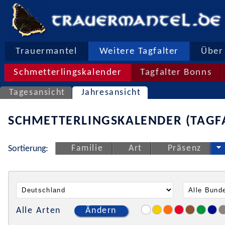
Trauermantel
Weitere Tagfalter
Über 
Schmetterlingskalender
Tagfalter Bonns
Tagesansicht
Jahresansicht
SCHMETTERLINGSKALENDER (TAGF
Familie
Art
Präsenz
Sortierung:
Alle Arten
Ändern