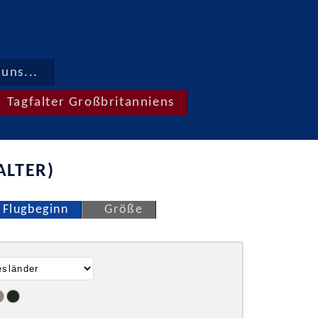
uns...
Tagfalter Großbritanniens
ALTER)
Flugbeginn
Größe