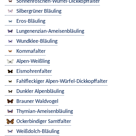
Sonnenröschen-Würfel-Dickkopffalter
Silbergrüner Bläuling
Eros-Bläuling
Lungenenzian-Ameisenbläuling
Wundklee-Bläuling
Kommafalter
Alpen-Weißling
Eismohrenfalter
Fahlfleckiger Alpen-Würfel-Dickkopffalter
Dunkler Alpenbläuling
Brauner Waldvogel
Thymian-Ameisenbläuling
Ockerbindiger Samtfalter
Weißdolch-Bläuling