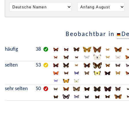
Beobachtbar in
De
häufig
38
selten
53
sehr selten
50