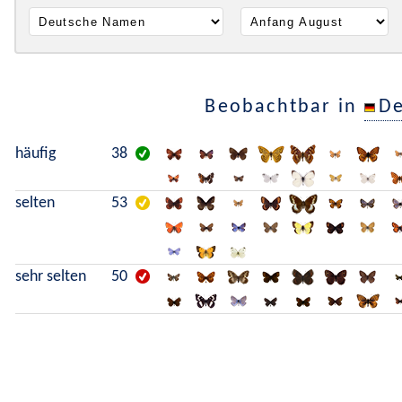
Beobachtbar in
De
häufig
38
selten
53
sehr selten
50