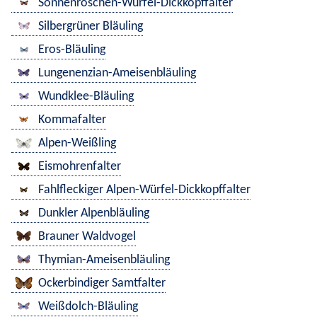
Sonnenröschen-Würfel-Dickkopffalter
Silbergrüner Bläuling
Eros-Bläuling
Lungenenzian-Ameisenbläuling
Wundklee-Bläuling
Kommafalter
Alpen-Weißling
Eismohrenfalter
Fahlfleckiger Alpen-Würfel-Dickkopffalter
Dunkler Alpenbläuling
Brauner Waldvogel
Thymian-Ameisenbläuling
Ockerbindiger Samtfalter
Weißdolch-Bläuling