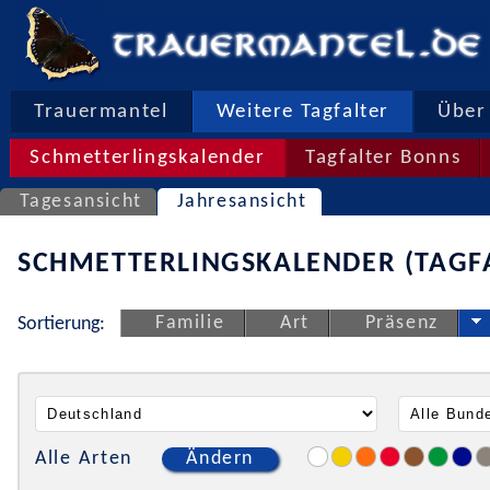
Trauermantel
Weitere Tagfalter
Über 
Schmetterlingskalender
Tagfalter Bonns
Tagesansicht
Jahresansicht
SCHMETTERLINGSKALENDER (TAGF
Familie
Art
Präsenz
Sortierung:
Alle Arten
Ändern