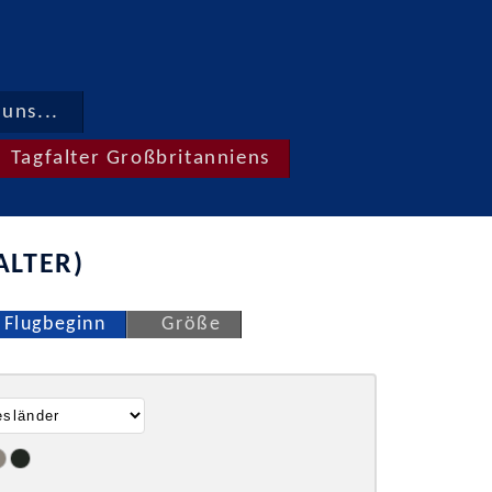
uns...
Tagfalter Großbritanniens
ALTER)
Flugbeginn
Größe