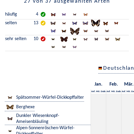
27 von 37 ausgewählten Arten
häufig
4
selten
13
sehr selten
10
Deutschla
Jan.
Feb.
Mär.
Anf.
Mit.
Ende
Anf.
Mit.
Ende
Anf.
Mit.
En
Spätsommer-Würfel-Dickkopffalter
Berghexe
Dunkler Wiesenknopf-
Ameisenbläuling
Alpen-Sonnenröschen-Würfel-