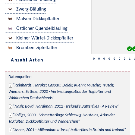
Zwerg-Bläuling
Malven-Dickkopffalter
Östlicher Quendelbläuling
Kleiner Würfel-Dickkopffalter
Brombeerzipfelfalter
0
0
0
0
0
0
0
1
Anzahl Arten
Datenquellen:
Reinhardt; Harpke; Caspari; Dolek; Kuehn; Musche; Trusch; 
Wiemers; Settele, 2020 - Verbreitungsatlas der Tagfalter und 
Widderchen Deutschlands
Nash; Boyd; Hardiman, 2012 - Ireland's Butterflies - A Review
Kolligs, 2003 - Schmetterlinge Schleswig-Holsteins, Atlas der 
Tagfalter, Dickkopffalter und Widderchen
Asher, 2001 - Millennium atlas of butterflies in Britain and Ireland