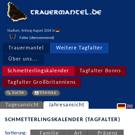
Stadium, Anfang August 2026 in 
Falter (übersommernd)
Trauermantel
Weitere Tagfalter
Über uns...
Schmetterlingskalender
Tagfalter Bonns
Tagfalter Großbritanniens
Suche
Sitemap
Tagesansicht
Jahresansicht
SCHMETTERLINGSKALENDER (TAGFALTER)
Sortierung:
Familie
Art
Präsenz