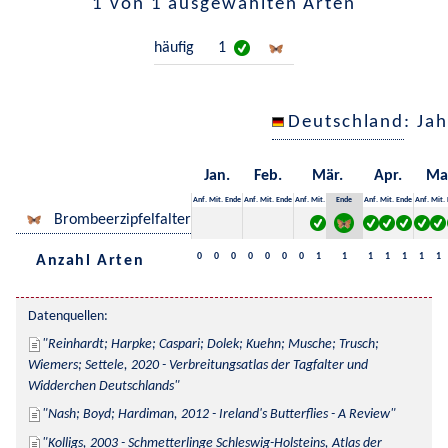
1 von 1 ausgewählten Arten
häufig
1
Deutschland
: Ja
Jan.
Feb.
Mär.
Apr.
Ma
Anf.
Mit.
Ende
Anf.
Mit.
Ende
Anf.
Mit.
Ende
Anf.
Mit.
Ende
Anf.
Mit.
Brombeerzipfelfalter
0
0
0
0
0
0
0
1
1
1
1
1
1
1
Anzahl Arten
Datenquellen:
Reinhardt; Harpke; Caspari; Dolek; Kuehn; Musche; Trusch; 
Wiemers; Settele, 2020 - Verbreitungsatlas der Tagfalter und 
Widderchen Deutschlands
Nash; Boyd; Hardiman, 2012 - Ireland's Butterflies - A Review
Kolligs, 2003 - Schmetterlinge Schleswig-Holsteins, Atlas der 