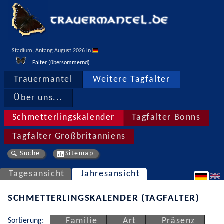
Stadium, Anfang August 2026 in 
Falter (übersommernd)
Trauermantel
Weitere Tagfalter
Über uns...
Schmetterlingskalender
Tagfalter Bonns
Tagfalter Großbritanniens
Suche
Sitemap
Tagesansicht
Jahresansicht
SCHMETTERLINGSKALENDER (TAGFALTER)
Sortierung:
Familie
Art
Präsenz