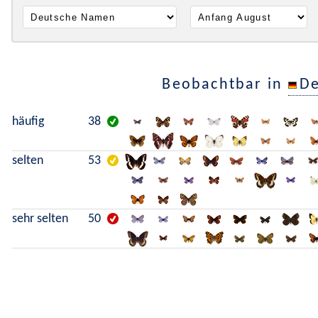
Beobachtbar in
De
häufig
38
selten
53
sehr selten
50