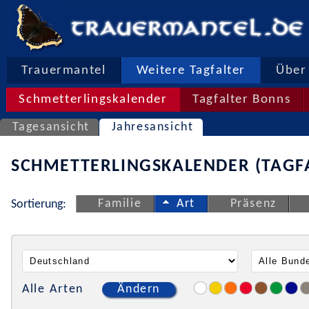
Trauermantel
Weitere Tagfalter
Über 
Schmetterlingskalender
Tagfalter Bonns
Tagesansicht
Jahresansicht
SCHMETTERLINGSKALENDER (TAGF
Familie
Art
Präsenz
Sortierung:
Alle Arten
Ändern