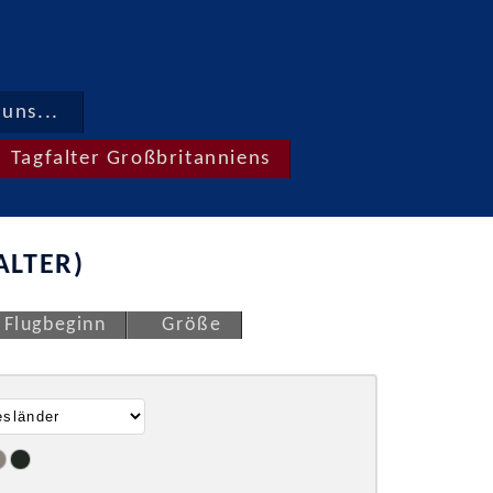
uns...
Tagfalter Großbritanniens
ALTER)
Flugbeginn
Größe