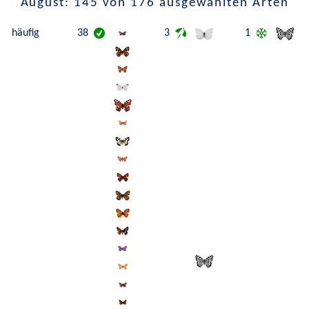
August: 145 von 176 ausgewählten Arten
häufig
38
3
1