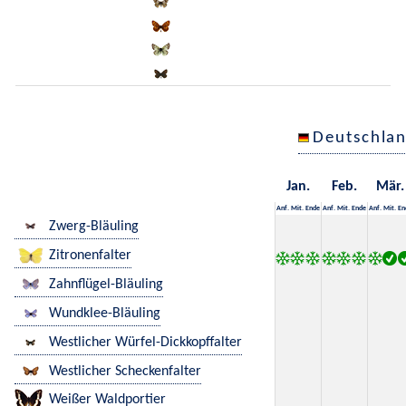
Deutschla
Jan.
Feb.
Mär.
Anf.
Mit.
Ende
Anf.
Mit.
Ende
Anf.
Mit.
En
Zwerg-Bläuling
Zitronenfalter
Zahnflügel-Bläuling
Wundklee-Bläuling
Westlicher Würfel-Dickkopffalter
Westlicher Scheckenfalter
Weißer Waldportier