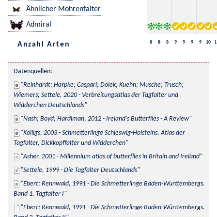
Ähnlicher Mohrenfalter
Admiral
8
8
8
9
9
9
9
10
1
Anzahl Arten
Datenquellen:
Reinhardt; Harpke; Caspari; Dolek; Kuehn; Musche; Trusch; 
Wiemers; Settele, 2020 - Verbreitungsatlas der Tagfalter und 
Widderchen Deutschlands
Nash; Boyd; Hardiman, 2012 - Ireland's Butterflies - A Review
Kolligs, 2003 - Schmetterlinge Schleswig-Holsteins, Atlas der 
Tagfalter, Dickkopffalter und Widderchen
Asher, 2001 - Millennium atlas of butterflies in Britain and Ireland
Settele, 1999 - Die Tagfalter Deutschlands
Ebert; Rennwald, 1991 - Die Schmetterlinge Baden-Württembergs. 
Band 1, Tagfalter I
Ebert; Rennwald, 1991 - Die Schmetterlinge Baden-Württembergs. 