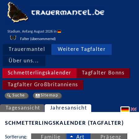
Stadium, Anfang August 2026 in 
Falter (übersommernd)
Trauermantel
Weitere Tagfalter
Über uns...
Schmetterlingskalender
Tagfalter Bonns
Tagfalter Großbritanniens
Suche
Sitemap
Tagesansicht
Jahresansicht
SCHMETTERLINGSKALENDER (TAGFALTER)
Sortierung:
Familie
Art
Präsenz