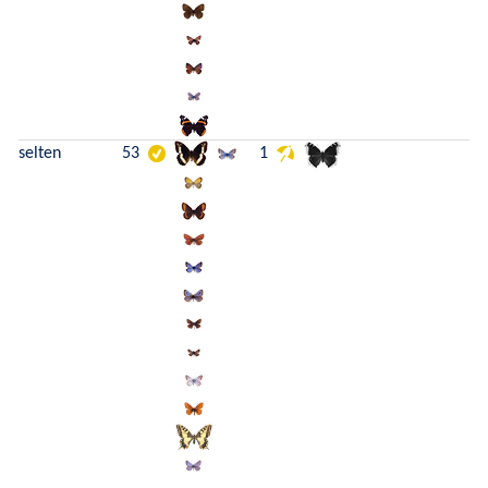
selten
53
1