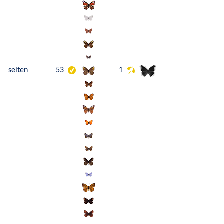
selten
53
1