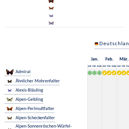
Deutschla
Jan.
Feb.
Mär.
Anf.
Mit.
Ende
Anf.
Mit.
Ende
Anf.
Mit.
En
Admiral
Ähnlicher Mohrenfalter
Alexis-Bläuling
Alpen-Gelbling
Alpen-Perlmuttfalter
Alpen-Scheckenfalter
Alpen-Sonnenröschen-Würfel-