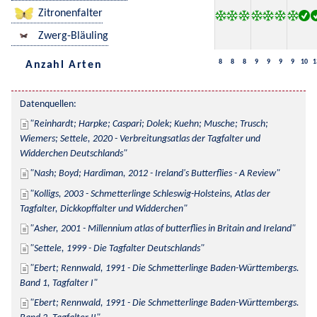
Zitronenfalter
Zwerg-Bläuling
8
8
8
9
9
9
9
10
1
Anzahl Arten
Datenquellen:
Reinhardt; Harpke; Caspari; Dolek; Kuehn; Musche; Trusch; 
Wiemers; Settele, 2020 - Verbreitungsatlas der Tagfalter und 
Widderchen Deutschlands
Nash; Boyd; Hardiman, 2012 - Ireland's Butterflies - A Review
Kolligs, 2003 - Schmetterlinge Schleswig-Holsteins, Atlas der 
Tagfalter, Dickkopffalter und Widderchen
Asher, 2001 - Millennium atlas of butterflies in Britain and Ireland
Settele, 1999 - Die Tagfalter Deutschlands
Ebert; Rennwald, 1991 - Die Schmetterlinge Baden-Württembergs. 
Band 1, Tagfalter I
Ebert; Rennwald, 1991 - Die Schmetterlinge Baden-Württembergs. 