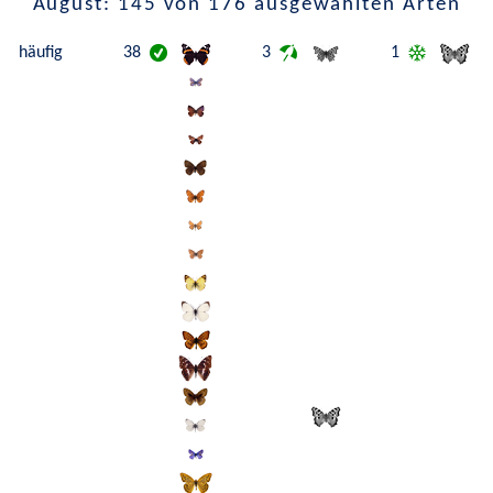
August: 145 von 176 ausgewählten Arten
häufig
38
3
1