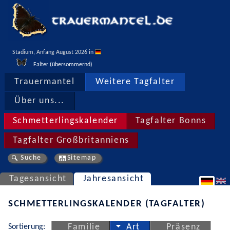
Stadium, Anfang August 2026 in 
Falter (übersommernd)
Trauermantel
Weitere Tagfalter
Über uns...
Schmetterlingskalender
Tagfalter Bonns
Tagfalter Großbritanniens
Suche
Sitemap
Tagesansicht
Jahresansicht
SCHMETTERLINGSKALENDER (TAGFALTER)
Sortierung:
Familie
Art
Präsenz